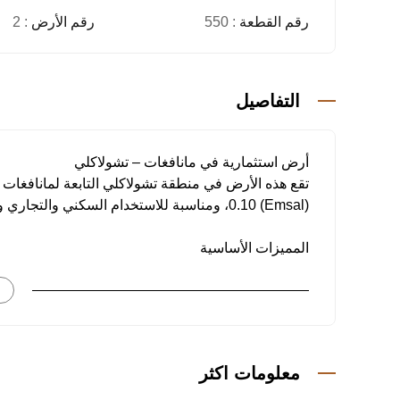
رقم القطعة
: 550
رقم الأرض
: 2
التفاصيل
أرض استثمارية في مانافغات – تشولاكلي
(Emsal) 0.10، ومناسبة للاستخدام السكني والتجاري والسياحي والزراعي.
المميزات الأساسية
• المساحة: 9,603 متر مربع
• معامل البناء: 0.10
• صالحة للسكن، التجاري، السياحي والزراعي
• واجهتان على طريق سريع وواجهة على طريق فرعي
• تبعد حوالي 700 متر عن البحر
معلومات اكثر
الموقع وقابلية الوصول