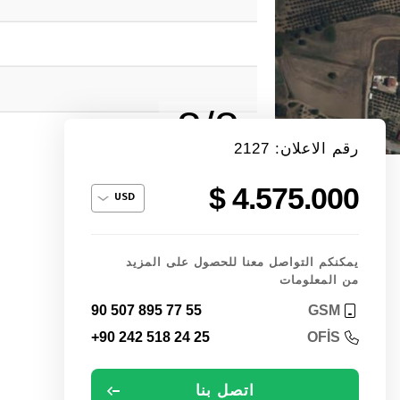
8/8
رقم الاعلان: 2127
4.575.000 $
يمكنكم التواصل معنا للحصول على المزيد
من المعلومات
90 507 895 77 55
GSM
+90 242 518 24 25
OFİS
اتصل بنا