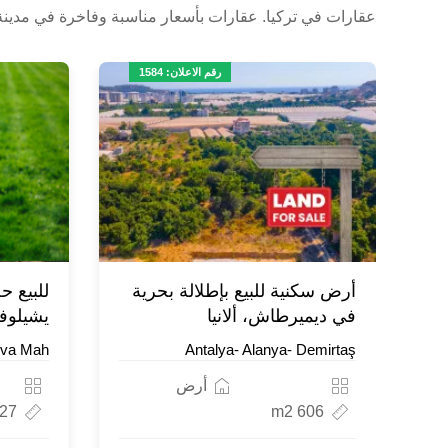
عقارات في تركيا. عقارات بأسعار مناسبة وفاخرة في مدينة أل
رقم الاعلان: 1584
أرض سكنية للبيع بإطلالة بحرية
في ديميرطاش، ألانيا
يشيلوفا
ova Mah.
Antalya- Alanya- Demirtaş
أرض
7 m2
606 m2