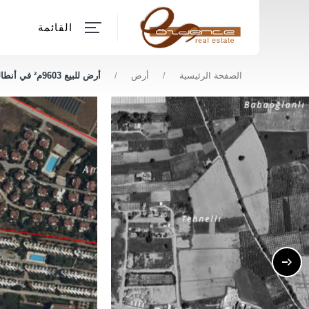
القائمة
الصفحة الرئيسية
/
أرض
/
أرض للبيع 9603م² في أنطاليا مانافغات