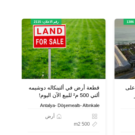
1
رقم الاعلان: 2115
على
قطعة أرض في ألتينكاله دوشيمه
ألتي 500 م² للبيع الآن اليوم!
Antalya- Döşemealtı- Altınkale
أرض
500 m2