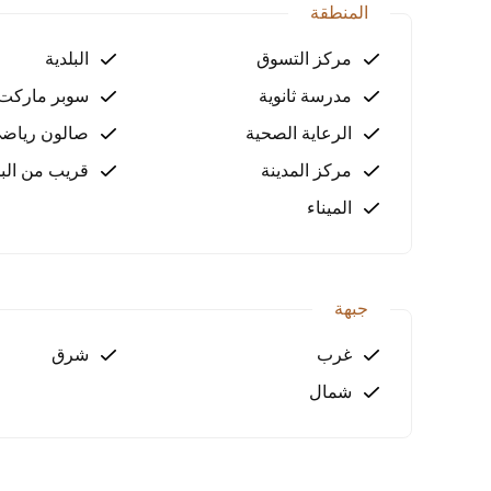
المنطقة
تمتاز الأرض بوقوعها على طريقين سريعين وطريق فرعي
قربها من البحر يجعلها مناسبة لمشاريع سياحية أو سكني
مركز التسوق
البلدية
مدرسة ثانوية
سوبر ماركت
للحصول على مزيد من التفاصيل ودراسة الجدوى يرجى 
الرعاية الصحية
صالون رياض
مركز المدينة
قريب من الب
الميناء
جبهة
غرب
شرق
شمال