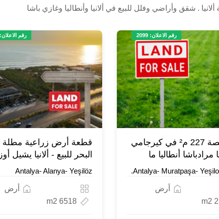
انيا . شقق وأراضي وفلل للبيع في ألانيا وأنطاليا وغازي باشا
رقم الاعلان: 2099
رقم الاعلان: 386
للبيع حصة 227 م² في كيرجامي
قطعة أرض زراعية مطلة 
 مرادباشا أنطاليا ما
البحر للبيع - ألانيا يشيل أوز
Antalya- Alanya- Yeşilöz
Antalya- Muratpaşa- Yeşil
أرض
أرض
6518 m2
22