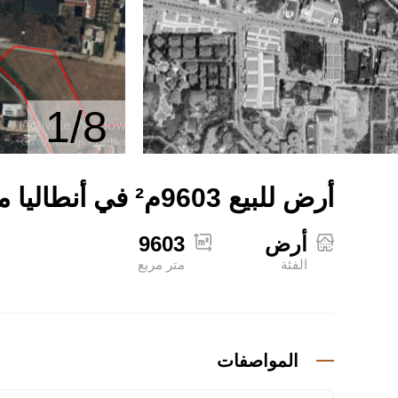
1/8
أرض للبيع 9603م² في أنطاليا مانافغات
أرض
9603
الفئة
متر مربع
المواصفات