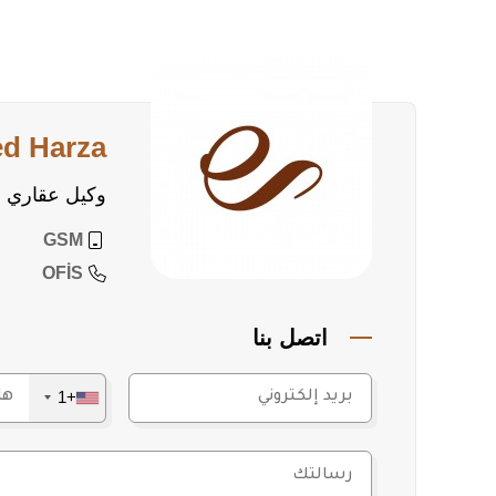
ed Harza
وكيل عقاري
GSM
OFİS
اتصل بنا
+1