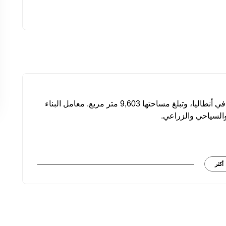
تقع هذه الأرض في منطقة تشولاكلي التابعة لمانافغات في أنطاليا، وتبلغ مساحتها 9,603 متر مربع. معامل البناء
أكثر