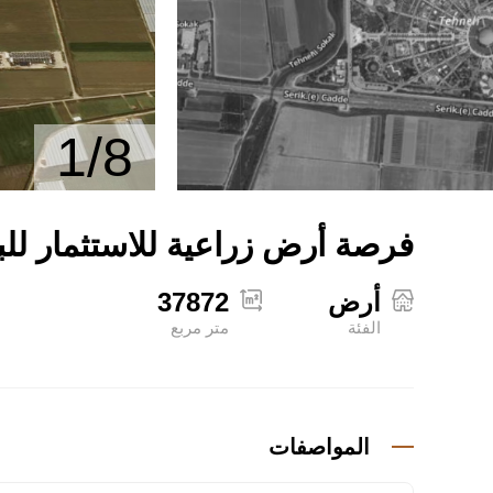
1/8
فرصة أرض زراعية للاستثمار للبيع في
أرض
37872
الفئة
متر مربع
المواصفات