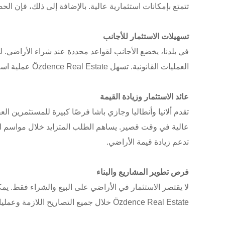
تتمتع بإمكانات استثمارية عالية. بالإضافة إلى ذلك، فإن 
تسهيلات الاستثمار للأجانب
في بلدنا، يخضع الأجانب لقواعد محددة عند شراء الأراضي. ل
العمليات القانونية. تسهل Özdence Real Estate عملية استثمارك من خلال تقديم جميع المعلومات اللازمة حول معاملات الملكية واللوائح الضريبية وتصاريح التخطيط العمراني.
عائد الاستثمار وزيادة القيمة
تقدم ألانيا وأنطاليا وجازي باشا فرصًا كبيرة للمستثمرين 
عالية في وقت قصير. يساهم الطلب المتزايد خلال مواسم الس
تدعم زيادة قيمة الأراضي.
فرص تطوير المشاريع والبناء
لا يقتصر الاستثمار في الأراضي على البيع والشراء فقط. يم
Özdence Real Estate خلال جميع التصاريح اللازمة وعمليات التخطيط للمشاريع الإنشائية. بهذه الطريقة، يمكنك تحويل مشروع أحلامك إلى حقيقة وتحقيق أرباح عالية.