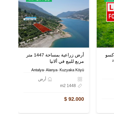
أكسو
أرض زراعية بمساحة 1447 متر
كيميراغزي بمساحة 724 م²
مربع للبيع في ألانيا
Antalya- Alanya- Kuzyaka Köyü
أرض
1448 m2
92.000 $