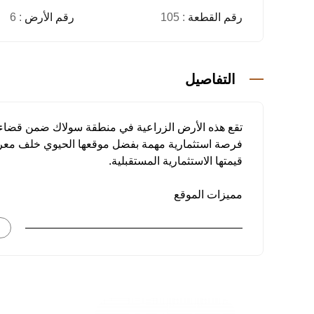
رقم القطعة
: 105
رقم الأرض
: 6
التفاصيل
فرصة استثمارية مهمة بفضل موقعها الحيوي خلف معرض 
قيمتها الاستثمارية المستقبلية.
مميزات الموقع
• تقع في محور التوسع العمراني في أنطاليا
• بيئة مناسبة للاستثمار طويل الأجل
• قربها من إكسبو يمنحها قيمة إضافية في المستقبل
مواصفات الأرض
• مساحة 37,872 م²
• أرض زراعية