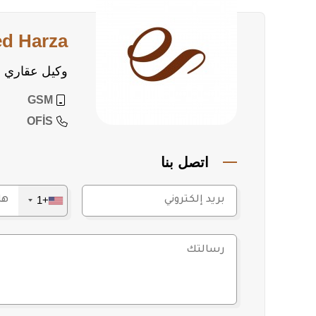
• مناسبة للاستثمار
• تقع في منطقة تشهد نموًا متسارعًا
ed Harza
القيمة الاستثمارية
وكيل عقاري
تمثل هذه الأرض خيارًا استراتيجيًا للمستثمرين الذين
استمرار مشاريع التطوير العمراني في أكسو.
GSM
OFİS
للمزيد من المعلومات والتفاصيل الاستثمارية، يرجى الت
اتصل بنا
+1