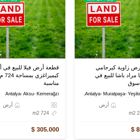
ض زاوية كيرجامي
قطعة أرض فيلا للبيع في 
 مراد باشا للبيع في
 سوق
مناسبة
Antalya- Aksu- Kemerağzı
Antalya- Muratpaşa- Yeşil
أرض
أرض
724 m2
25
305.000 $
8