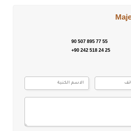
Maj
 يبحثون عن عقار واسع في موقع مستقبل واعد، خصوصًا مع
90 507 895 77 55
+90 242 518 24 25
واصل معنا.