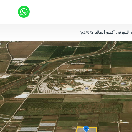
يع في أكسو أنطاليا 37872م²