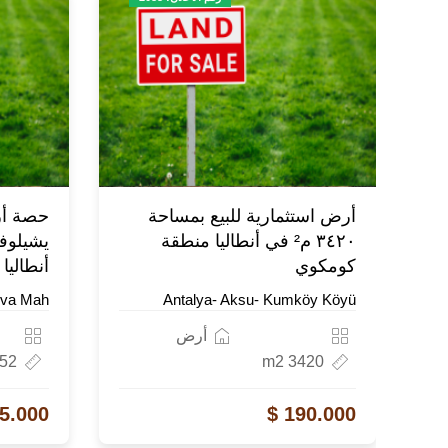
أرض استثمارية للبيع بمساحة
حصة أر
٣٤٢٠ م² في أنطاليا منطقة
يشيلوفا
كومكوي
أنطاليا
ova Mah.
Antalya- Aksu- Kumköy Köyü
أرض
2 m2
3420 m2
5.000 $
190.000 $