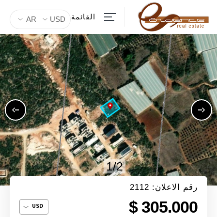
القائمة
AR
USD
1/2
رقم الاعلان: 2112
305.000 $