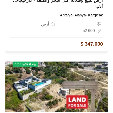
أرض للبيع بإطلالة على البحر والقلعة - كارجيجاك،
ألانيا
Antalya- Alanya- Kargıcak
أرض
600 m2
347.000 $
رقم الاعلان: 1310