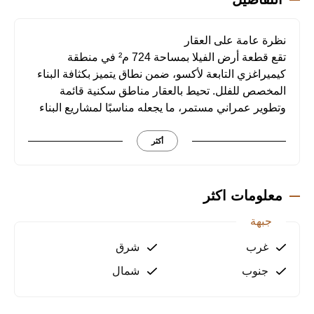
نظرة عامة على العقار
تقع قطعة أرض الفيلا بمساحة 724 م² في منطقة
كيميراغزي التابعة لأكسو، ضمن نطاق يتميز بكثافة البناء
المخصص للفلل. تحيط بالعقار مناطق سكنية قائمة
وتطوير عمراني مستمر، ما يجعله مناسبًا لمشاريع البناء
الفردي وخطط الاستثمار طويلة الأمد.
أكثر
الموقع وسهولة الوصول
يبعد العقار حوالي 3 كم عن منطقة ألتنتاش، و4 كم عن
مطار أنطاليا، و5 كم عن منطقة كوندو، و5 كم عن البحر.
معلومات اكثر
يساهم هذا الموقع في تعزيز إمكانية الوصول إلى النقاط
جبهة
الحيوية في المنطقة مع الاستفادة من الطابع السكني
المتنامي للحي.
غرب
شرق
جنوب
شمال
إمكانيات الاستخدام والاستثمار
تدعم كثافة الفلل في كيميراغزي والتوسع العمراني
المحيط قابلية الأرض لتطوير مشروع فيلا يتماشى مع