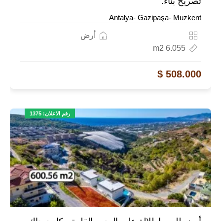
تصريح بناء.
Antalya- Gazipaşa- Muzkent
أرض
6.055 m2
508.000 $
رقم الاعلان: 1375