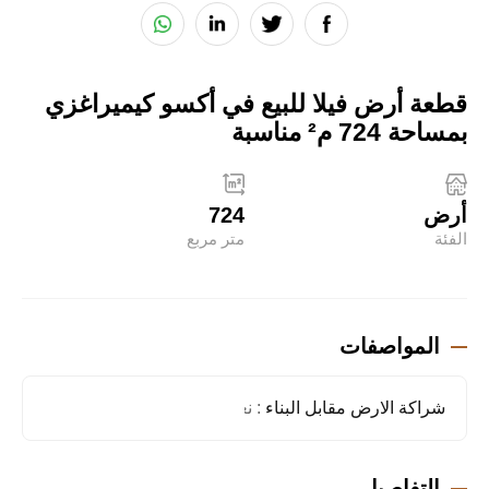
قطعة أرض فيلا للبيع في أكسو كيميراغزي
بمساحة 724 م² مناسبة
أرض
724
الفئة
متر مربع
المواصفات
شراكة الارض مقابل البناء
: نعم
التفاصيل