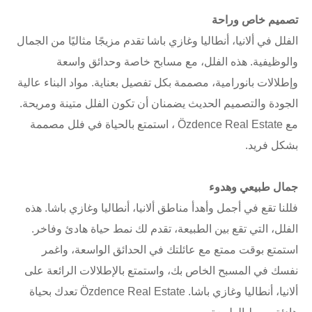
تصميم خاص وراحة
الفلل في ألانيا، أنطاليا وغازي باشا تقدم مزيجًا مثاليًا من الجمال
والوظيفية. هذه الفلل، مع مسابح خاصة وحدائق واسعة
وإطلالات بانورامية، مصممة بكل تفصيل بعناية. مواد البناء عالية
الجودة والتصميم الحديث يضمنان أن تكون الفلل متينة ومريحة.
مع Özdence Real Estate ، استمتع بالحياة في فلل مصممة
بشكل فريد.
جمال طبيعي وهدوء
فللنا تقع في أجمل وأهدأ مناطق ألانيا، أنطاليا وغازي باشا. هذه
الفلل، التي تقع بين الطبيعة، تقدم لك نمط حياة هادئ وفاخر.
استمتع بوقت ممتع مع عائلتك في الحدائق الواسعة، واغمر
نفسك في المسبح الخاص بك، واستمتع بالإطلالات الرائعة على
ألانيا، أنطاليا وغازي باشا. Özdence Real Estate تعدك بحياة