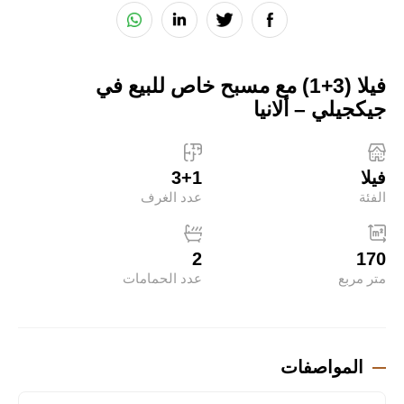
فيلا (3+1) مع مسبح خاص للبيع في
جيكجيلي – ألانيا
فيلا
3+1
الفئة
عدد الغرف
2
170
متر مربع
عدد الحمامات
المواصفات