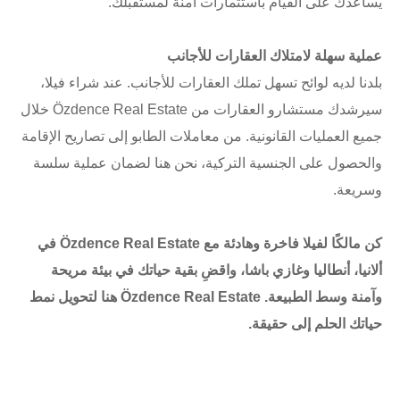
يساعدك على القيام باستثمارات آمنة لمستقبلك.
عملية سهلة لامتلاك العقارات للأجانب
بلدنا لديه لوائح تسهل تملك العقارات للأجانب. عند شراء فيلا،
سيرشدك مستشارو العقارات من Özdence Real Estate خلال
جميع العمليات القانونية. من معاملات الطابو إلى تصاريح الإقامة
والحصول على الجنسية التركية، نحن هنا لضمان عملية سلسة
وسريعة.
كن مالكًا لفيلا فاخرة وهادئة مع Özdence Real Estate في
ألانيا، أنطاليا وغازي باشا، واقضِ بقية حياتك في بيئة مريحة
وآمنة وسط الطبيعة. Özdence Real Estate هنا لتحويل نمط
حياتك الحلم إلى حقيقة.