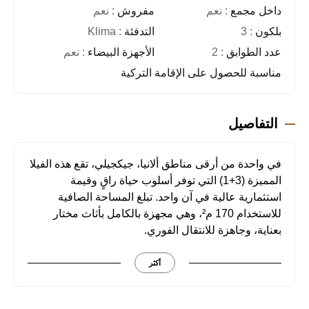
داخل مجمع
: نعم
مفروش
: نعم
بلكون
: 3
التدفئة
: Klima
عدد الطوابق
: 2
الأجهزة البيضاء
: نعم
مناسبة للحصول على الإقامة التركية
التفاصيل
في واحدة من أرقى مناطق ألانيا، جيكجيلي، تقع هذه الفيلا
المميزة (3+1) التي توفر أسلوب حياة راقٍ وقيمة
استثمارية عالية في آن واحد. تبلغ المساحة الصافية
للاستخدام 170 م²، وهي مجهزة بالكامل بأثاث مختار
بعناية، وجاهزة للانتقال الفوري.
مواصفات العقار
أكثر
3 غرف نوم واسعة، وصالون فسيح