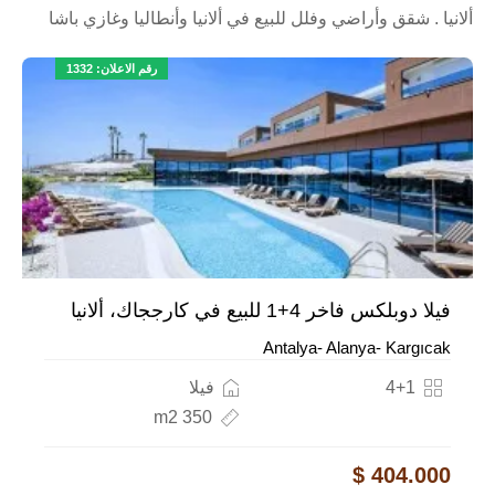
ألانيا . شقق وأراضي وفلل للبيع في ألانيا وأنطاليا وغازي باشا
رقم الاعلان: 1332
فيلا دوبلكس فاخر 4+1 للبيع في كارججاك، ألانيا
Antalya- Alanya- Kargıcak
4+1
فيلا
350 m2
404.000 $