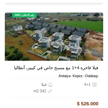
رقم الاعلان: 1660
فيلا فاخرة 4+1 مع مسبح خاص في كيبيز، أنطاليا
Antalya- Kepez- Odabaşı
4+1
فيلا
342 m2
526.000 $