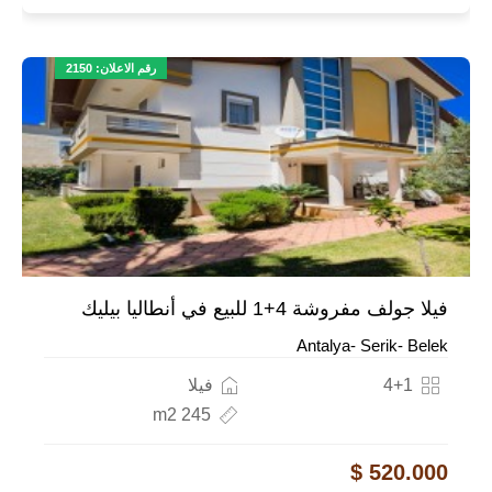
رقم الاعلان: 2150
فيلا جولف مفروشة 4+1 للبيع في أنطاليا بيليك
Antalya- Serik- Belek
4+1
فيلا
245 m2
520.000 $