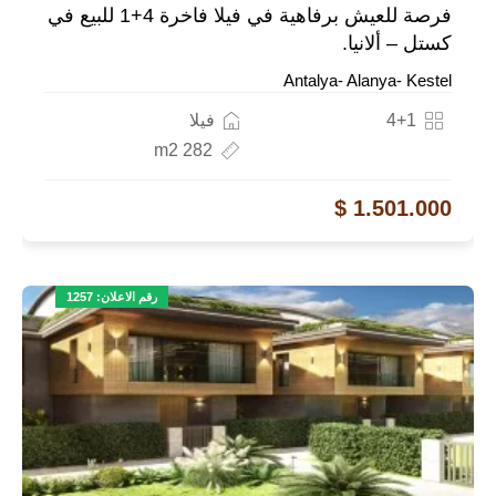
فرصة للعيش برفاهية في فيلا فاخرة 4+1 للبيع في
كستل – ألانيا.
Antalya- Alanya- Kestel
4+1
فيلا
282 m2
1.501.000 $
رقم الاعلان: 1257