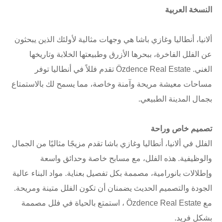
النسخة العربية
ألانيا، أنطاليا وغازي باشا هي وجهات مثالية لأولئك الذين يبحثون
عن الفلل الفاخرة، ببحرها الأزرق وطبيعتها الخلابة وتاريخها
الغني. Özdence Real Estate تقدم فللاً في أنطاليا توفر
مساحات معيشة مريحة وآمنة وخاصة، مما يسمح لك بالاستمتاع
بجمال المدينة الطبيعي.
تصميم خاص وراحة
الفلل في ألانيا، أنطاليا وغازي باشا تقدم مزيجًا مثاليًا من الجمال
والوظيفية. هذه الفلل، مع مسابح خاصة وحدائق واسعة
وإطلالات بانورامية، مصممة بكل تفصيل بعناية. مواد البناء عالية
الجودة والتصميم الحديث يضمنان أن تكون الفلل متينة ومريحة.
مع Özdence Real Estate ، استمتع بالحياة في فلل مصممة
بشكل فريد.