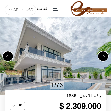
القائمة
AR
USD
1/76
رقم الاعلان: 1886
2.309.000 $