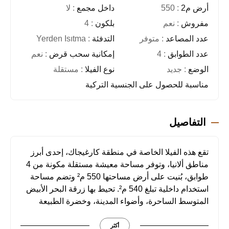
أرض م2
: 550
داخل مجمع
: لا
مفروش
: نعم
بلكون
: 4
عدد المصاعد
: متوفر
التدفئة
: Yerden Isıtma
عدد الطوابق
: 4
إمكانية سحب قرض
: نعم
الوضع
: جديد
نوع الفيلا
: مستقلة
مناسبة للحصول على الجنسية التركية
التفاصيل
تقع هذه الفيلا الخاصة في منطقة كارغيجاك، إحدى أبرز
مناطق ألانيا، وتوفر مساحة معيشة مستقلة مكونة من 4
طوابق، بُنيت على أرض مساحتها 550 م² وتضم مساحة
استخدام داخلية تبلغ 540 م². تحيط بها زرقة البحر الأبيض
المتوسط الساحرة، وأضواء المدينة، وخضرة الطبيعة
المريحة، مما يجعلها خيارًا مثاليًا سواء للاستثمار أو
للمعيشة.
أكثر