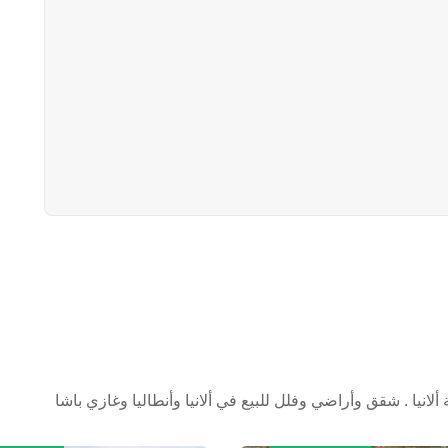
انيا . شقق وأراضي وفلل للبيع في ألانيا وأنطاليا وغازي باشا