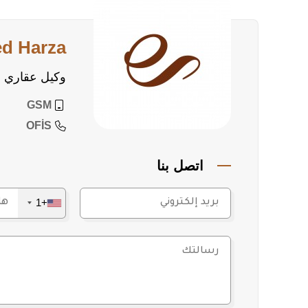
ed Harza
وكيل عقاري
GSM
OFİS
اتصل بنا
+1