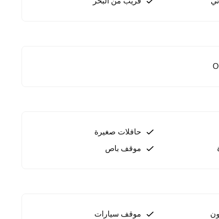
ئي
قريب من البحر
O
حافلات صغيرة
موقف باص
ون
موقف سيارات