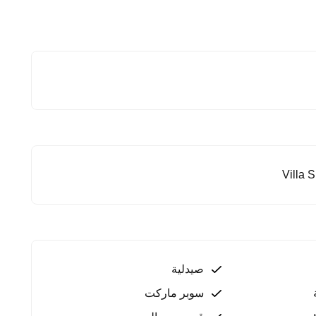
Villa S
ياحة والاستثمار العقاري، خاصة مع شهرتها برياضة الغولف
ول إلى المرافق والخدمات والمناطق الحيوية.
لي أو الاستثمار طويل الأمد، خاصة مع توافقها مع شروط
صيدلية
سوبر ماركت
صل معنا.