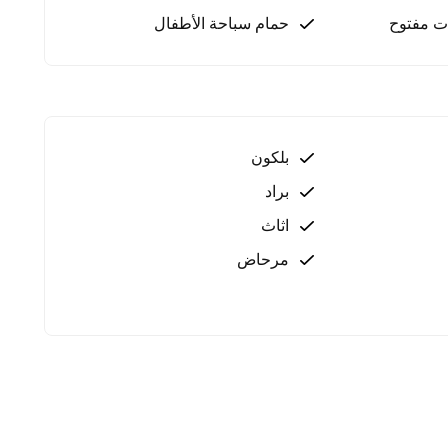
ت مفتوح
حمام سباحة الأطفال
بلكون
براد
اثاث
مرحاض