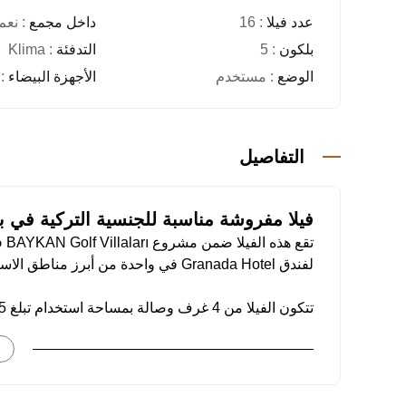
عدد فيلا
: 16
داخل مجمع
: نعم
بلكون
: 5
التدفئة
: Klima
الوضع
: مستخدم
الأجهزة البيضاء
: 
التفاصيل
فيلا مفروشة مناسبة للجنسية التركية في ب
تق
لفندق Granada Hotel في واحدة من أبرز مناطق الاستثمار والسكن في أنطاليا.
حمامات و3 شرفات، مع توزيع داخلي عملي ومساح
العقاري.
مواصفات العقار