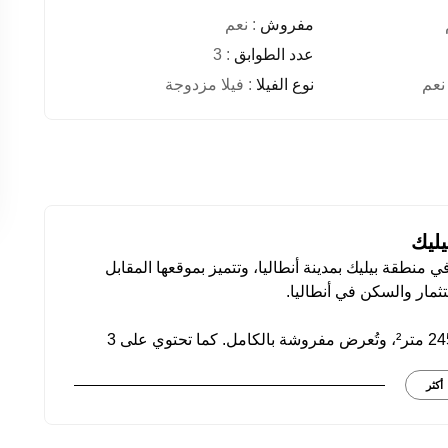
مفروش
: نعم
عدد الطوابق
: 3
نعم
نوع الفيلا
: فيلا مزدوجة
يليك
ع هذه الفيلا ضمن مشروع BAYKAN Golf Villaları في منطقة بيليك بمدينة أنطاليا، وتتميز بموقعها المقابل
تتكون الفيلا من 4 غرف وصالة بمساحة استخدام تبلغ 245 متر²، وتُعرض مفروشة بالكامل. كما تحتوي على 3
ات معيشة واسعة تناسب السكن العائلي أو الاستثمار
أكثر