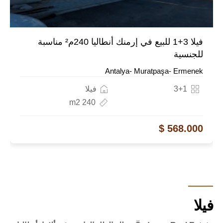
فيلا 3+1 للبيع في إرمنك أنطاليا 240م² مناسبة
للجنسية
Antalya- Muratpaşa- Ermenek
3+1
فيلا
240 m2
568.000 $
فيلا