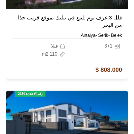
فلل 3 غرف نوم للبيع في بيليك بموقع قريب جدًا
من البحر
Antalya- Serik- Belek
3+1
فيلا
110 m2
808.000 $
رقم الاعلان: 2130