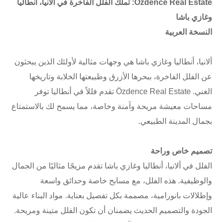
Özdence Real Estate: تملك الفلل الفاخرة في ألانيا، أنطاليا
وغازي باشا
النسخة العربية
ألانيا، أنطاليا وغازي باشا هي وجهات مثالية لأولئك الذين يبحثون
عن الفلل الفاخرة، ببحرها الأزرق وطبيعتها الخلابة وتاريخها
الغني. Özdence Real Estate تقدم فللاً في أنطاليا توفر
مساحات معيشة مريحة وآمنة وخاصة، مما يسمح لك بالاستمتاع
بجمال المدينة الطبيعي.
تصميم خاص وراحة
الفلل في ألانيا، أنطاليا وغازي باشا تقدم مزيجًا مثاليًا من الجمال
والوظيفية. هذه الفلل، مع مسابح خاصة وحدائق واسعة
وإطلالات بانورامية، مصممة بكل تفصيل بعناية. مواد البناء عالية
الجودة والتصميم الحديث يضمنان أن تكون الفلل متينة ومريحة.