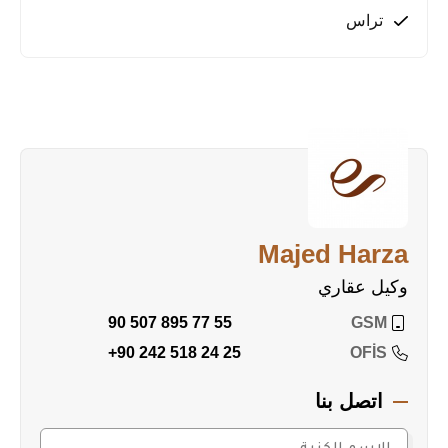
المميزة عن قرب، لا تتردد في التواصل معنا الآن!
تراس
Majed Harza
وكيل عقاري
90 507 895 77 55
GSM
+90 242 518 24 25
OFİS
اتصل بنا