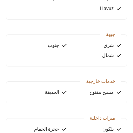
الساحر وابدأ يومك بهدوء وسكينة.
Havuz
مسبح خاص: منطقة مسبح خاصة لقضاء أوقات ممتعة مع
العائلة والأصدقاء.
قريبة من البحر: تبعد فقط 2 كم عن الشاطئ، مع سهولة
الوصول إليه.
جبهة
الحياة في ألانيا أفسالار:
شرق
جنوب
تُعد أفسالار من أكثر المناطق جذبًا في ألانيا، بفضل
شمال
طبيعتها الخلابة، وساحلها الجميل، ومرافقها الاجتماعية
المتنوعة. تتوفّر في المنطقة مراكز تسوق، مطاعم،
ومساحات مخصصة للحياة الاجتماعية، مما يجعلها موقعًا
خدمات خارجية
مثاليًا للسكن أو الاستثمار.
مسبح مفتوح
الحديقة
لماذا هذه الفيلا؟
توفّر حياة هادئة بإطلالتها على الطبيعة والبحر.
تقع في منطقة ذات قيمة استثمارية مرتفعة.
ميزات داخلية
تمتاز بمساحة أرض واسعة ومسبح خاص.
بلكون
حجرة الحمام
للمزيد من المعلومات أو لترتيب موعد لمعاينة هذه الفيلا