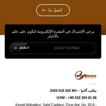
اتصل بنا
يرجى الاشتراك في النشرة الإلكترونية لتكون على علم
بالأخبار
انضم
مكتب ألانيا :
+90 242 518 2425
GSM :
+90 532 304 61 96
Kestel Mahallesi, Sahil Caddesi, Özer Apt. No. 83 A -