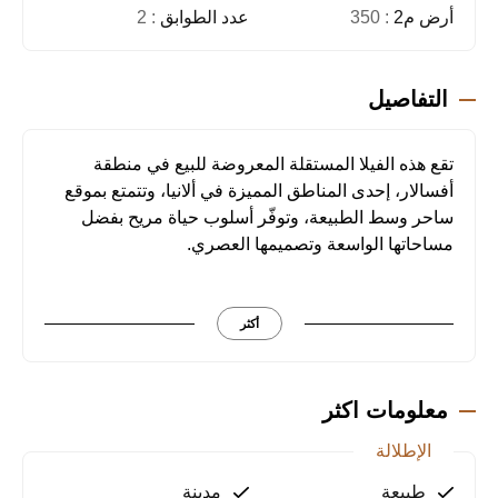
أرض م2
: 350
عدد الطوابق
: 2
التفاصيل
تقع هذه الفيلا المستقلة المعروضة للبيع في منطقة
أفسالار، إحدى المناطق المميزة في ألانيا، وتتمتع بموقع
ساحر وسط الطبيعة، وتوفّر أسلوب حياة مريح بفضل
مساحاتها الواسعة وتصميمها العصري.
مواصفات الفيلا:
أكثر
مساحة معيشة واسعة ومشرقة: فيلا 3+1 بمساحة
استخدام 180 مترًا مربعًا، مصممة بأسلوب معماري
عصري يوفّر أقصى درجات الراحة.
معلومات اكثر
حصة أرض 350 مترًا مربعًا: توفر مساحة معيشة كبيرة
الإطلالة
بفضل الحديقة والبنية المستقلة.
إطلالة على البحر: استمتع بمنظر البحر الأبيض المتوسط
طبيعة
مدينة