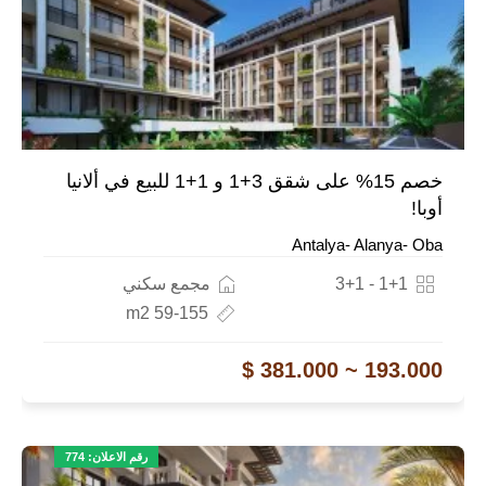
خصم 15% على شقق 3+1 و 1+1 للبيع في ألانيا
أوبا!
Antalya- Alanya- Oba
1+1 - 3+1
مجمع سكني
59-155 m2
193.000 ~ 381.000 $
رقم الاعلان: 774