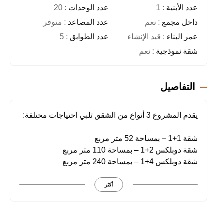
عدد الأبنية
: 1
عدد الوحدات
: 20
داخل مجمع
: نعم
عدد المصاعد
: متوفر
عمر البناء
: قيد الإنشاء
عدد الطوابق
: 5
شقة نموذجية
: نعم
التفاصيل
يقدم المشروع 3 أنواع من الشقق تلبي احتياجات مختلفة:
شقة 1+1 – بمساحة 52 متر مربع
شقة دوبلكس 2+1 – بمساحة 110 متر مربع
شقة دوبلكس 4+1 – بمساحة 240 متر مربع
جميع الشقق مبنية باستخدام مواد عالية الجودة، وتتميز
بمساحات معيشة عصرية. أما الشقق الدوبلكس فهي
أكثر
مناسبة للعائلات الكبيرة بفضل تصميمها الداخلي الواسع
والمريح.