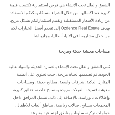
الشقق والفلل تحت الإنشاء هي فرص استثمارية تكتسب قيمة
كبيرة عند اكتمالها. من خلال الشراء مسبقًا، يمكنكم الاستفادة
من زيادة الأسعار المستقبلية وتقييم استثماراتكم بشكل مربح.
يهدف Özdence Real Estate إلى تقديم أفضل الخيارات لكم
من خلال مشاريعنا في ألانيا، أنطاليا، وجازيباشا.
مساحات معيشة حديثة ومريحة
تُبنى الشقق والفلل تحت الإنشاء بالعمارة الحديثة والمواد عالية
الجودة. تم تصميمها لحياة مريحة، حيث تحتوي على أنظمة
المنازل الذكية، شرفات واسعة، مطابخ حديثة، ومساحات
معيشة فسيحة. الفيلات مزودة بمسابح خاصة، حدائق كبيرة،
وإطلالات بانورامية. بالإضافة إلى ذلك، تشمل المرافق داخل
المجمعات مسابح، صالات رياضية، مناطق ألعاب للأطفال،
حمامات تركية، ساونا، ومناطق اجتماعية متنوعة.