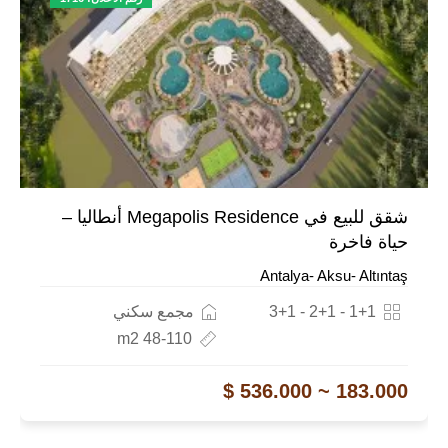
شقق للبيع في Megapolis Residence أنطاليا –
حياة فاخرة
Antalya- Aksu- Altıntaş
1+1 - 2+1 - 3+1
مجمع سكني
48-110 m2
183.000 ~ 536.000 $