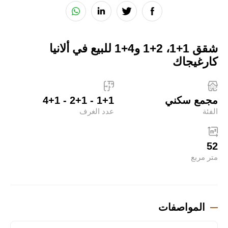
شقق 1+1، 2+1 و4+1 للبيع في ألانيا
كارغيجاك
مجمع سكني
1+1 - 2+1 - 4+1
الفئة
عدد الغرف
52
متر مربع
المواصفات