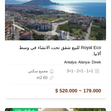
Royal Eco للبيع شقق تحت الانشاء في وسط
ألانيا.
Antalya- Alanya- Dinek
1+1 - 2+1 - 3+1
مجمع سكني
60 m2
179.000 ~ 520.000 $
رقم الاعلان: 1716