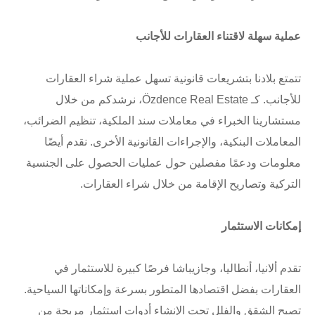
عملية سهلة لاقتناء العقارات للأجانب
تتمتع بلادنا بتشريعات قانونية تسهل عملية شراء العقارات
للأجانب. كـ Özdence Real Estate، نرشدكم من خلال
مستشارينا الخبراء في معاملات سند الملكية، تنظيم الضرائب،
المعاملات البنكية، والإجراءات القانونية الأخرى. نقدم أيضًا
معلومات ودعمًا مفصلين حول عمليات الحصول على الجنسية
التركية وتصاريح الإقامة من خلال شراء العقارات.
إمكانات الاستثمار
تقدم ألانيا، أنطاليا، وجازيباشا فرصًا كبيرة للاستثمار في
العقارات بفضل اقتصادها المتطور بسرعة وإمكاناتها السياحية.
تصبح الشقق والفلل تحت الإنشاء أدوات استثمار مربحة من