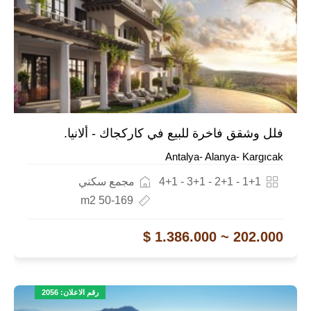
فلل وشقق فاخرة للبيع في كاركجاك - ألانيا.
Antalya- Alanya- Kargıcak
1+1 - 2+1 - 3+1 - 4+1
مجمع سكني
50-169 m2
202.000 ~ 1.386.000 $
رقم الاعلان: 2056