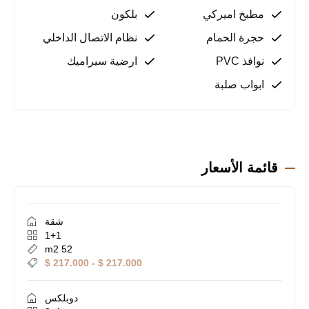
مطار أنطاليا: 145 كم
مطبخ اميركي
بلكون
يعد حي كارغيجاك في ألانيا من المناطق ذات القيمة
حجرة الحمام
نظام الاتصال الداخلي
الاستثمارية المتزايدة، ويتميز بموقعه المتميز من حيث
سهولة الوصول.
نوافذ PVC
ارضية سيراميك
ابواب صلبة
لماذا هذا العقار؟
موقع مناسب للاستثمار ويزداد قيمة بمرور الوقت
خيارات دوبلكس توفر مساحات معيشة واسعة
مرافق اجتماعية مصممة لحياة عائلية مريحة
قائمة الأسعار
حياة سكنية هادئة وآمنة داخل مجمع
سهولة الوصول إلى الشاطئ ومركز المدينة
شقة
احصل على المعلومات الآن!
1+1
لتحجز مكانك في هذا المشروع الفريد الذي يجمع بين
52 m2
الطبيعة والراحة في كارغيجاك، تواصل معنا فوراً. الفرص
217.000 $ - 217.000 $
محدودة، اتصل الآن للحصول على مزيد من التفاصيل!
دوبلكس