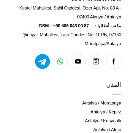
Kestel Mahallesi, Sahil Caddesi, Özer Apt. No. 83 A -
07400 Alanya / Antalya
مكتب أنطاليا :
+90 506 043 00 87
GSM :
Şirinyalı Mahallesi, Lara Caddesi No: 101/B, 07160
Muratpaşa/Antalya
المدن
Antalya / Muratpaşa
Antalya / Kepez
Antalya / Konyaaltı
Antalya / Aksu