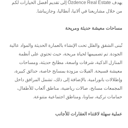
يهدف Özdence Real Estate إلى تقديم أفضل الخيارات لكم
من خلال مشاريعنا في ألانيا، أنطاليا، وجازيباشا.
مساحات معيشة حديثة ومريحة
تُبنى الشقق والفلل تحت الإنشاء بالعمارة الحديثة والمواد عالية
الجودة. تم تصميمها لحياة مريحة، حيث تحتوي على أنظمة
المنازل الذكية، شرفات واسعة، مطابخ حديثة، ومساحات
معيشة فسيحة. الفيلات مزودة بمسابح خاصة، حدائق كبيرة،
وإطلالات بانورامية. بالإضافة إلى ذلك، تشمل المرافق داخل
المجمعات مسابح، صالات رياضية، مناطق ألعاب للأطفال،
حمامات تركية، ساونا، ومناطق اجتماعية متنوعة.
عملية سهلة لاقتناء العقارات للأجانب