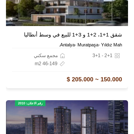
شقق 1+1، 2+1 و 3+1 للبيع في وسط أنطاليا
Antalya- Muratpaşa- Yıldız Mah.
2+1 - 3+1
مجمع سكني
46-149 m2
150.000 ~ 205.000 $
رقم الاعلان: 2010