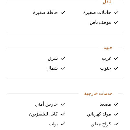
النقل
الاستثمار المربح في أنطاليا. لا تفوّت هذه الفرصة، اتصل
حافلات صغيرة
حافلة صغيرة
بنا الآن لحجز موعد زيارة!
موقف باص
جبهة
غرب
شرق
جنوب
شمال
خدمات خارجية
مصعد
حارس أمني
مولد كهربائي
كابل للتلفيزيون
كراج مغلق
بواب