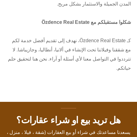
المدن الجميلة والاستثمار بشكل مربح.
شكلوا مستقبلكم مع Özdence Real Estate
كـ Özdence Real Estate، نهدف إلى تقديم أفضل خدمة لكم
مع شققنا وفيلاتنا تحت الإنشاء في ألانيا، أنطاليا، وجازيباشا. لا
تترددوا في التواصل معنا لأي أسئلة أو آراء. نحن هنا لتحقيق حلم
حياتكم.
هل تريد بيع او شراء عقارات؟
يسعدنا مساعدتك في شراء أو بيع العقارات (شقة ، فيلا ، منزل ،