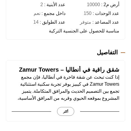
أرض م2
: 10000
عدد الأبنية
: 2
عدد الوحدات
: 150
داخل مجمع
: نعم
عدد المصاعد
: متوفر
عدد الطوابق
: 14
مناسبة للحصول على الجنسية التركية
التفاصيل
شقق راقية في أنطاليا – Zamur Towers
إذا كنت تبحث عن شقة فاخرة في أنطاليا، فإن مجمع
Zamur Towers في كيبيز يوفر تجربة سكنية استثنائية
تجمع بين التصميم الحديث والمرافق المتكاملة. يتميز
المشروع بموقعه الحيوي وقربه من المرافق الأساسية،
مما يجعله خيارًا مثاليًا للسكن والاستثمار.
تفاصيل المشروع:
أكثر
✔ الموقع: كيبيز، أنطاليا
✔ التصميم: فاخر وعصري