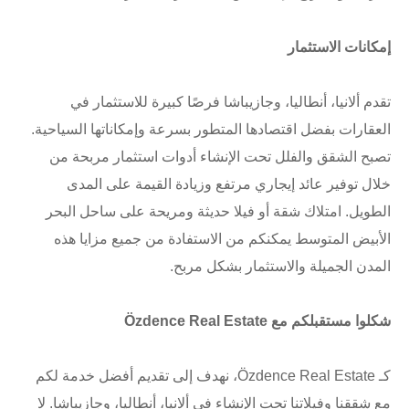
إمكانات الاستثمار
تقدم ألانيا، أنطاليا، وجازيباشا فرصًا كبيرة للاستثمار في
العقارات بفضل اقتصادها المتطور بسرعة وإمكاناتها السياحية.
تصبح الشقق والفلل تحت الإنشاء أدوات استثمار مربحة من
خلال توفير عائد إيجاري مرتفع وزيادة القيمة على المدى
الطويل. امتلاك شقة أو فيلا حديثة ومريحة على ساحل البحر
الأبيض المتوسط يمكنكم من الاستفادة من جميع مزايا هذه
المدن الجميلة والاستثمار بشكل مربح.
شكلوا مستقبلكم مع Özdence Real Estate
كـ Özdence Real Estate، نهدف إلى تقديم أفضل خدمة لكم
مع شققنا وفيلاتنا تحت الإنشاء في ألانيا، أنطاليا، وجازيباشا. لا