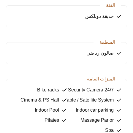
• مطابخ مفتوحة ومغلقة
الفئة
• غرف نوم ماستر بحمامات داخلية
حديقة دوبلكس
خيارات الدفع
💳 شروط دفع مرنة:
المنطقة
• %35 دفعة أولى + أقساط لمدة 12 أو 24 شهرًا
• %50 دفعة أولى + أقساط لمدة 40 شهرًا
صالون رياضي
📜 سندات الملكية جاهزة
🏗️ تاريخ التسليم المتوقع: عام 2026
الميزات العامة
المرافق والخدمات
Bike racks
24/7 Security Camera
المشروع مزوّد بـ:
Cinema & PS Hall
Cable / Satellite System
• أنظمة المنزل الذكي
• نظام تدفئة مركزية أرضية
Indoor Pool
Indoor car parking
• موقف سيارات داخلي
Pilates
Massage Parlor
• خدمات استقبال وحراسة
Spa
• مناطق استرخاء وراحة