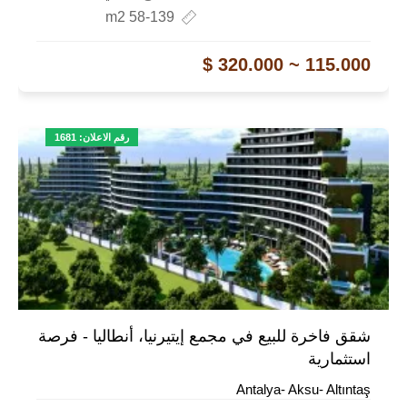
58-139 m2
115.000 ~ 320.000 $
رقم الاعلان: 1681
شقق فاخرة للبيع في مجمع إيتيرنيا، أنطاليا - فرصة
استثمارية
Antalya- Aksu- Altıntaş