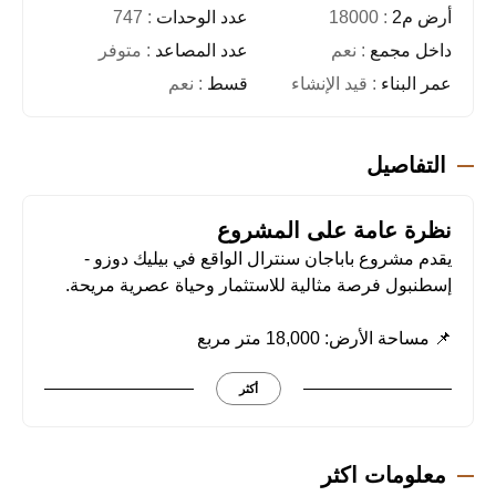
أرض م2
: 18000
عدد الوحدات
: 747
داخل مجمع
: نعم
عدد المصاعد
: متوفر
عمر البناء
: قيد الإنشاء
قسط
: نعم
التفاصيل
نظرة عامة على المشروع
يقدم مشروع باباجان سنترال الواقع في بيليك دوزو -
إسطنبول فرصة مثالية للاستثمار وحياة عصرية مريحة.
📌 مساحة الأرض: 18,000 متر مربع
🏢 الوحدات السكنية: 747 شقة (من 1+1 إلى 4+1)
🏬 الوحدات التجارية: 50 محلًا تجاريًا
أكثر
تتضمن كل وحدة ما يلي:
معلومات اكثر
• شرفة خاصة