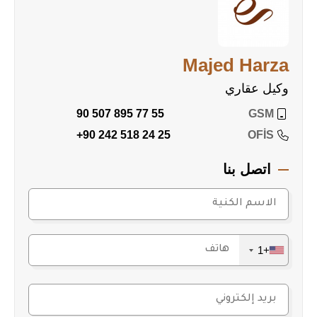
• مساحات خضراء واسعة
• نظام مواصلات فعال يشمل المتروباص
• مستوى معيشة عالٍ يناسب العائلات والمهنيين الشباب
Majed Harza
لماذا تختار باباجان سنترال؟
وكيل عقاري
✅ سندات ملكية جاهزة
90 507 895 77 55
GSM
✅ موقع مركزي وقيمة استثمارية عالية
+90 242 518 24 25
OFİS
✅ تجهيزات ذكية ورفاهية معيشية
✅ بيئة مثالية للسكن العائلي والاستثمار
اتصل بنا
اغتنم فرصة امتلاك شقة في باباجان سنترال – الرفاهية
والحياة الذكية في قلب إسطنبول!
+1