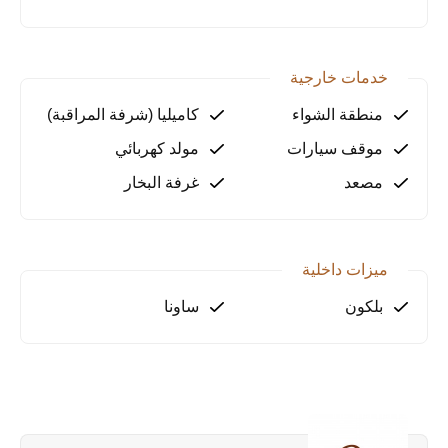
الموقع وسهولة الوصول
خدمات خارجية
🚉 يبعد المشروع دقيقتين فقط عن محطتي المتروباص
Güzelyurt وBeylikdüzü
منطقة الشواء
كاميليا (شرفة المراقبة)
🚌 يبعد دقيقة واحدة عن محطة الباص والطريق السريع
موقف سيارات
مولد كهربائي
E5
مصعد
غرفة البخار
🛍️ على بُعد 2 إلى 5 دقائق فقط من مراكز التسوق:
Marmarapark، Migros، Torium
✈️ يبعد 40 دقيقة عن مطار إسطنبول
🏥 قريب من جامعات ومستشفيات متعددة
ميزات داخلية
بلكون
ساونا
عن منطقة بيليك دوزو
تقع بيليك دوزو في الجانب الأوروبي من إسطنبول وتُعد
من أسرع المناطق نموًا.
تتميز بـ:
• مجمعات سكنية حديثة