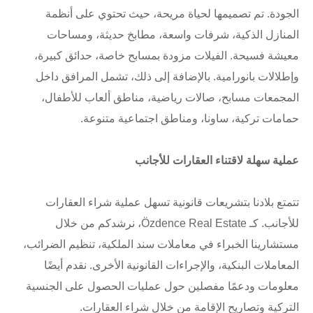
الجودة. تم تصميمها لحياة مريحة، حيث تحتوي على أنظمة
المنازل الذكية، شرفات واسعة، مطابخ حديثة، ومساحات
معيشة فسيحة. الفيلات مزودة بمسابح خاصة، حدائق كبيرة،
وإطلالات بانورامية. بالإضافة إلى ذلك، تشمل المرافق داخل
المجمعات مسابح، صالات رياضية، مناطق ألعاب للأطفال،
حمامات تركية، ساونا، ومناطق اجتماعية متنوعة.
عملية سهلة لاقتناء العقارات للأجانب
تتمتع بلادنا بتشريعات قانونية تسهل عملية شراء العقارات
للأجانب. كـ Özdence Real Estate، نرشدكم من خلال
مستشارينا الخبراء في معاملات سند الملكية، تنظيم الضرائب،
المعاملات البنكية، والإجراءات القانونية الأخرى. نقدم أيضًا
معلومات ودعمًا مفصلين حول عمليات الحصول على الجنسية
التركية وتصاريح الإقامة من خلال شراء العقارات.