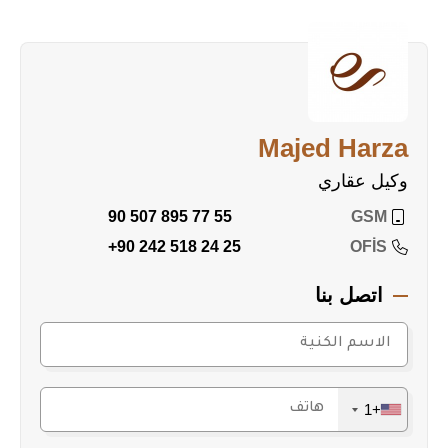
Majed Harza
وكيل عقاري
90 507 895 77 55
GSM
+90 242 518 24 25
OFİS
اتصل بنا
+1