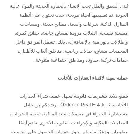
تُبنى الشقق والفلل تحت الإنشاء بالعمارة الحديثة والمواد عالية
الجودة. تم تصميمها لحياة مريحة، حيث تحتوي على أنظمة
المنازل الذكية، شرفات واسعة، مطابخ حديثة، ومساحات
معيشة فسيحة. الفيلات مزودة بمسابح خاصة، حدائق كبيرة،
وإطلالات بانورامية. بالإضافة إلى ذلك، تشمل المرافق داخل
المجمعات مسابح، صالات رياضية، مناطق ألعاب للأطفال،
حمامات تركية، ساونا، ومناطق اجتماعية متنوعة.
عملية سهلة لاقتناء العقارات للأجانب
تتمتع بلادنا بتشريعات قانونية تسهل عملية شراء العقارات
للأجانب. كـ Özdence Real Estate، نرشدكم من خلال
مستشارينا الخبراء في معاملات سند الملكية، تنظيم الضرائب،
المعاملات البنكية، والإجراءات القانونية الأخرى. نقدم أيضًا
معلومات ودعمًا مفصلين حول عمليات الحصول على الجنسية