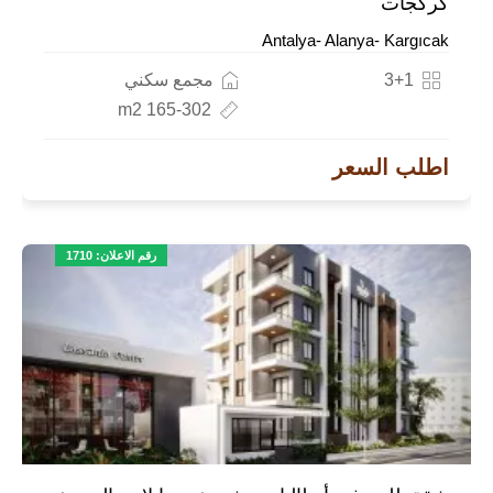
كركجات
Antalya- Alanya- Kargıcak
3+1
مجمع سكني
165-302 m2
اطلب السعر
رقم الاعلان: 1710