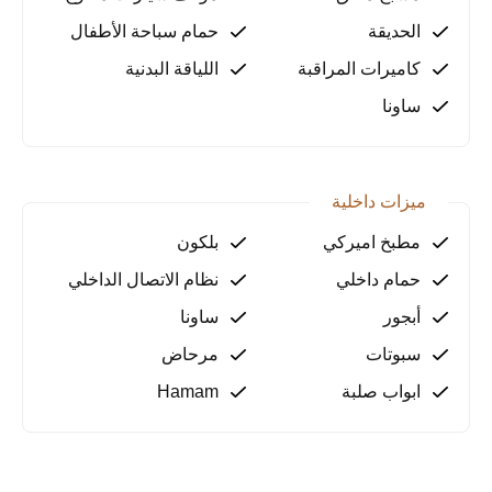
تاريخ بدء البناء: فبراير 2025
الحديقة
حمام سباحة الأطفال
تاريخ الانتهاء من البناء: يناير 2027
كاميرات المراقبة
اللياقة البدنية
ساونا
ميزات داخلية
مطبخ اميركي
بلكون
حمام داخلي
نظام الاتصال الداخلي
أبجور
ساونا
سبوتات
مرحاض
ابواب صلبة
Hamam