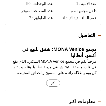
عدد الأبنية
: 1
عدد الوحدات
: 50
داخل مجمع
: نعم
عدد المصاعد
: متوفر
عمر البناء
: قيد الإنشاء
عدد الطوابق
: 7
التفاصيل
مجمع MONA Venice: شقق للبيع في
أكسو، أنطاليا
مرحباً بكم في مجمع MONA Venice السكني، الذي يقع
في قلب منطقة ألتينتاش في مدينة أنطاليا. هنا حيث تبدأ
كل يوم بإطلالة رائعة على المسبح والحدائق المحيطة
الجميلة. يتم تطوير هذا المشروع بواسطة شركة e İnşaat،
أكثر
ليكون وجهة مثالية لأولئك الذين يسعون للعيش في بيئة
عصرية ومريحة.
شقق فريدة للبيع
معلومات اكثر