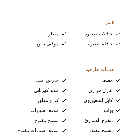
طويل.
شقق مثالية مع تفاصيل عصرية
النقل
تتمتع كل شقة في المجمع بأجواء دافئة مع العديد من
حافلات صغيرة
مطار
المزايا العصرية: • أرضيات مدفأة في جميع أنحاء الشقة
لضمان الراحة في جميع فصول السنة.
حافلة صغيرة
موقف باص
• تكييف هواء في كل غرفة لضبط درجة الحرارة بشكل
مثالي.
• أبواب مطلية أنيقة وأجهزة مطبخ حديثة لإضافة لمسة
من الفخامة.
خدمات خارجية
مصعد
حارس أمني
اكتشف عالمًا جديدًا مع MONA Venice
عازل حراري
مولد كهربائي
مجمع MONA Venice ليس مجرد مجمع سكني، بل هو
بداية جديدة لحياة مليئة بالراحة والفرح. انضم إلينا واتخذ
كابل للتلفيزيون
كراج مغلق
الخطوة الأولى نحو الحياة التي طالما حلمت بها!
بواب
موقف سيارات
مخرج الطوارئ
مسبح مفتوح
مسبح مغلق
موقف سيارات مفتوح