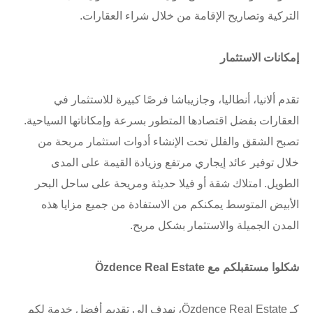
التركية وتصاريح الإقامة من خلال شراء العقارات.
إمكانات الاستثمار
تقدم ألانيا، أنطاليا، وجازيباشا فرصًا كبيرة للاستثمار في
العقارات بفضل اقتصادها المتطور بسرعة وإمكاناتها السياحية.
تصبح الشقق والفلل تحت الإنشاء أدوات استثمار مربحة من
خلال توفير عائد إيجاري مرتفع وزيادة القيمة على المدى
الطويل. امتلاك شقة أو فيلا حديثة ومريحة على ساحل البحر
الأبيض المتوسط يمكنكم من الاستفادة من جميع مزايا هذه
المدن الجميلة والاستثمار بشكل مربح.
شكلوا مستقبلكم مع Özdence Real Estate
كـ Özdence Real Estate، نهدف إلى تقديم أفضل خدمة لكم