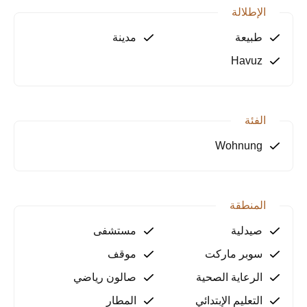
اختر من بين شقق 1+1، 2+1، و3+1، حيث يمكنك تصميم
الإطلالة
المساحة المثالية لعائلتك، مما يتيح لكل فرد العثور على
ركنه الخاص والمريح.
طبيعة
مدينة
Havuz
وسائل الراحة المتطورة
يقدم مجمع MONA Venice مجموعة من وسائل الراحة
التي توفر لك ولعائلتك حياة مريحة: • حمام سباحة خارجي
الفئة
بمساحة 1100 متر مربع، مثالي للاسترخاء في الأيام
الحارة.
Wohnung
• حمام سباحة داخلي وحديقة مائية، حيث كل لحظة مليئة
بالمرح.
• مركز لياقة بدنية حديث للحفاظ على لياقتك البدنية.
• أمن على مدار الساعة مع نظام مراقبة بالفيديو لضمان
المنطقة
سلامتك.
صيدلية
مستشفى
مرافق رائعة للعائلة
سوبر ماركت
موقف
يوفر المجمع بيئة مثالية للعائلات: • ملاعب الأطفال
الرعاية الصحية
صالون رياضي
والنوادي التي توفر مساحة آمنة وأوقات ممتعة للأطفال.
التعليم الإبتدائي
المطار
• ساونا وغرفة بخار تساعدك على الاسترخاء بعد يوم