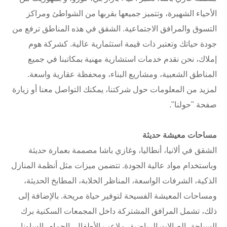
الأحياء الشهيرة، وتتميز جميعها بقربها من الشواطئ ومراكز
التسوق والمرافق الاجتماعية. الشقق في هذه المناطق ترفع من
جودة حياتك وتعتبر ذات قيمة استثمارية عالية. كشركة هوم
إملاك، نحن نقدم خدمات استشارية مهنية بمكاتبنا في جميع
المناطق الشعبية، ومشاريع البناء، ومحفظة عقارية واسعة.
لمزيد من المعلومات حول شركتنا، يمكنك التواصل معنا أو زيارة
صفحة "حولنا".
مساحات معيشة حديثة
الشقق في ألانيا، أنطاليا، وغازي باشا مصممة بعمارة حديثة
وباستخدام مواد عالية الجودة. تتضمن ميزات مثل أنظمة المنازل
الذكية، الشرفات الواسعة، المناظر الخلابة، المطابخ الحديثة،
ومساحات المعيشة الفسيحة لتوفير حياة مريحة. بالإضافة إلى
ذلك، تشمل المرافق المشتركة داخل المجمعات السكنية برك
السباحة، الصالات الرياضية، ملاعب الأطفال، الحمام، الساونا،