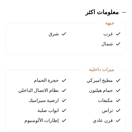
مميزات الشقة
معلومات اكثر
جبهة
شقة دوبلكس 3+1
مساحة إجمالية (بروت) 160 م²
غرب
شرق
تدفئة أرضية كاملة داخل الشقة
شمال
حمّامان (2)
سخان مياه فوري (Veito)
المكيفات مشمولة (Mitsubishi)
شرفة واحدة
ميزات داخلية
تراس واحد
مطبخ اميركي
حجرة الحمام
مميزات المجمع السكني
حمام هيلتون
نظام الاتصال الداخلي
مسبح خارجي
مكيفات
ارضية سيراميك
حمام تركي
ساونا
تراس
ابواب صلبة
منطقة لياقة بدنية
فرن عادي
إطارات الألومنيوم
غرفة بخار
غرفة مساج