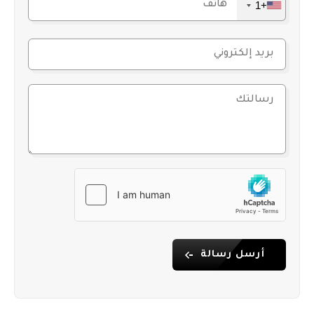
الساحل.
+1
ميزة الاستثمار والحصول على الجنسية
هذا العقار مناسب لمعايير التقديم على الجنسية التركية
للمستثمرين الأجانب. وبفضل موقعه ومميزات المجمع،
يتمتع بإمكانات قيمة على المدى الطويل.
هذه الشقة الدوبلكس 3+1 المعروضة للبيع، والتي تتميز
بقربها من الشاطئ ومرافق المجمع ومزايا مخطط
الدوبلكس، تُعد خيارًا مناسبًا لمن يبحث عن حياة سكنية
مميزة أو استثمار موثوق في ألانيا كارغيجاك.
للحصول على معلومات تفصيلية وتحديد موعد للمعاينة
على أرض الواقع، تواصلوا معنا.
أرسل رسالة