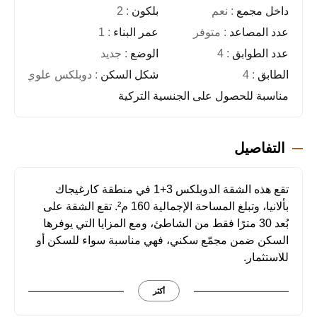
داخل مجمع
: نعم
بلكون
: 2
عدد المصاعد
: متوفر
عمر البناء
: 1
عدد الطوابق
: 4
الوضع
: جديد
الطابق
: 4
شكل السكن
: دوبلكس علوي
مناسبة للحصول على الجنسية التركية
التفاصيل
تقع هذه الشقة الدوبلكس 3+1 في منطقة كارغيجاك
بألانيا، وتبلغ المساحة الإجمالية 160 م². تقع الشقة على
بُعد 30 مترًا فقط من الشاطئ، ومع المزايا التي يوفرها
السكن ضمن مجمّع سكني، فهي مناسبة سواء للسكن أو
للاستثمار.
مخطط الشقة عملي ومصمم لتلبية احتياجات الحياة
اليومية. كما تدعم مساحات الشرفة والتراس الاستفادة
أكثر
من المساحات الخارجية.