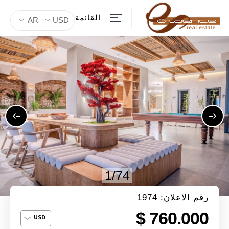
القائمة
AR
USD
1/74
رقم الاعلان: 1974
760.000 $