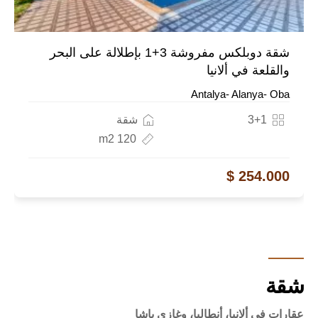
شقة دوبلكس مفروشة 3+1 بإطلالة على البحر
والقلعة في ألانيا
Antalya- Alanya- Oba
3+1
شقة
120 m2
254.000 $
شقة
عقارات في ألانيا، أنطاليا، وغازي باشا