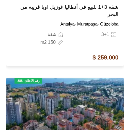
شقة 3+1 للبيع في أنطاليا غوزيل اوبا قريبة من
البحر
Antalya- Muratpaşa- Güzeloba
3+1
شقة
150 m2
259.000 $
رقم الاعلان: 888