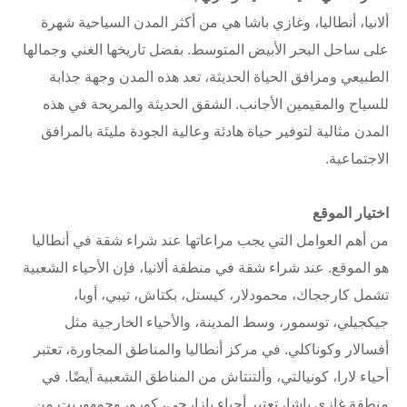
ألانيا، أنطاليا، وغازي باشا هي من أكثر المدن السياحية شهرة
على ساحل البحر الأبيض المتوسط. بفضل تاريخها الغني وجمالها
الطبيعي ومرافق الحياة الحديثة، تعد هذه المدن وجهة جذابة
للسياح والمقيمين الأجانب. الشقق الحديثة والمريحة في هذه
المدن مثالية لتوفير حياة هادئة وعالية الجودة مليئة بالمرافق
الاجتماعية.
اختيار الموقع
من أهم العوامل التي يجب مراعاتها عند شراء شقة في أنطاليا
هو الموقع. عند شراء شقة في منطقة ألانيا، فإن الأحياء الشعبية
تشمل كارججاك، محمودلار، كيستل، بكتاش، تيبي، أوبا،
جيكجيلي، توسمور، وسط المدينة، والأحياء الخارجية مثل
أفسالار وكوناكلي. في مركز أنطاليا والمناطق المجاورة، تعتبر
أحياء لارا، كونيالتي، وألتنتاش من المناطق الشعبية أيضًا. في
منطقة غازي باشا، تعتبر أحياء بازارجي، كورو، وجمهوريت من