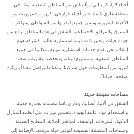
أحياء لارا، كونيالتي، وألتنتاش من المناطق الشعبية أيضًا. في
منطقة غازي باشا، تعتبر أحياء بازارجي، كورو، وجمهوريت من
الأحياء الشهيرة، وتتميز جميعها بقربها من الشواطئ ومراكز
التسوق والمرافق الاجتماعية. الشقق في هذه المناطق ترفع من
جودة حياتك وتعتبر ذات قيمة استثمارية عالية. كشركة هوم
إملاك، نحن نقدم خدمات استشارية مهنية بمكاتبنا في جميع
المناطق الشعبية، ومشاريع البناء، ومحفظة عقارية واسعة.
لمزيد من المعلومات حول شركتنا، يمكنك التواصل معنا أو زيارة
صفحة "حولنا".
مساحات معيشة حديثة
الشقق في ألانيا، أنطاليا، وغازي باشا مصممة بعمارة حديثة
وباستخدام مواد عالية الجودة. تتضمن ميزات مثل أنظمة المنازل
الذكية، الشرفات الواسعة، المناظر الخلابة، المطابخ الحديثة،
ومساحات المعيشة الفسيحة لتوفير حياة مريحة. بالإضافة إلى