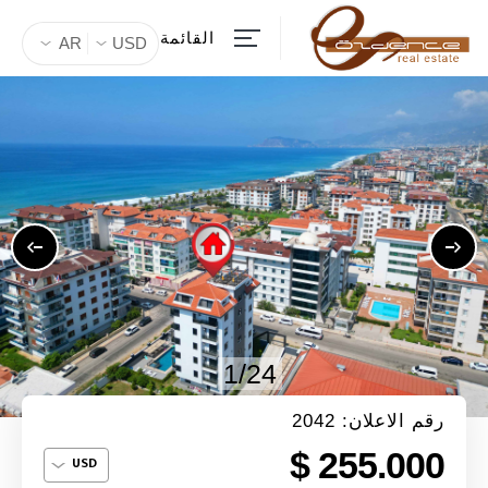
القائمة
AR
USD
1/24
رقم الاعلان: 2042
255.000 $