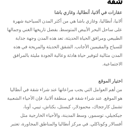
شقة
عقارات في ألانيا، أنطاليا، وغازي باشا
ألانيا، أنطاليا، وغازي باشا هي من أكثر المدن السياحية شهرة
على ساحل البحر الأبيض المتوسط. بفضل تاريخها الغني وجمالها
الطبيعي ومرافق الحياة الحديثة، تعد هذه المدن وجهة جذابة
للسياح والمقيمين الأجانب. الشقق الحديثة والمريحة في هذه
المدن مثالية لتوفير حياة هادئة وعالية الجودة مليئة بالمرافق
الاجتماعية.
اختيار الموقع
من أهم العوامل التي يجب مراعاتها عند شراء شقة في أنطاليا
هو الموقع. عند شراء شقة في منطقة ألانيا، فإن الأحياء الشعبية
تشمل كارججاك، محمودلار، كيستل، بكتاش، تيبي، أوبا،
جيكجيلي، توسمور، وسط المدينة، والأحياء الخارجية مثل
أفسالار وكوناكلي. في مركز أنطاليا والمناطق المجاورة، تعتبر