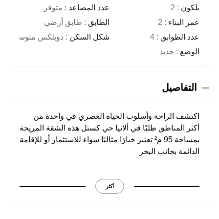
بلكون
: 2
عدد المصاعد
: متوفر
عمر البناء
: 2
الطابق
: طابق أرضي
عدد الطوابق
: 4
شكل السكن
: دوبلكس متوسط
الوضع
: جديد
التفاصيل
اكتشف الراحة وأسلوب الحياة العصري في واحدة من
أكثر المناطق طلبًا في ألانيا حي كستل هذه الشقة المريحة
بمساحة 95 م² تعتبر خيارًا مثاليًا سواء للاستثمار أو للإقامة
الدائمة بجانب البحر
الشقة بمساحة 95 م² وتضم غرفتي نوم وصالة مع مطبخ
مفتوح وحمامين وبلكونتين كما أن المجمع السكني يوفر
أكثر
مسبحًا وساونا وصالة رياضية إضافة إلى ملعب للأطفال
ومنطقة شواء ومساحات خضراء مع وجود مولد كهربائي