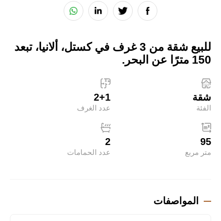
للبيع شقة من 3 غرف في كستل، ألانيا، تبعد
150 مترًا عن البحر.
شقة
2+1
الفئة
عدد الغرف
2
95
متر مربع
عدد الحمامات
المواصفات