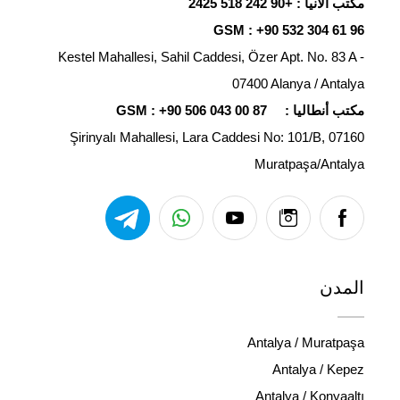
مكتب ألانيا :
+90 242 518 2425
GSM :
+90 532 304 61 96
Kestel Mahallesi, Sahil Caddesi, Özer Apt. No. 83 A -
07400 Alanya / Antalya
مكتب أنطاليا :
+90 506 043 00 87
GSM :
Şirinyalı Mahallesi, Lara Caddesi No: 101/B, 07160
Muratpaşa/Antalya
المدن
Antalya / Muratpaşa
Antalya / Kepez
Antalya / Konyaaltı