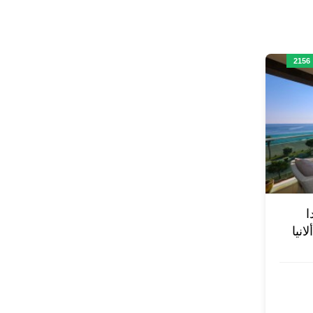
2
دا
نيا