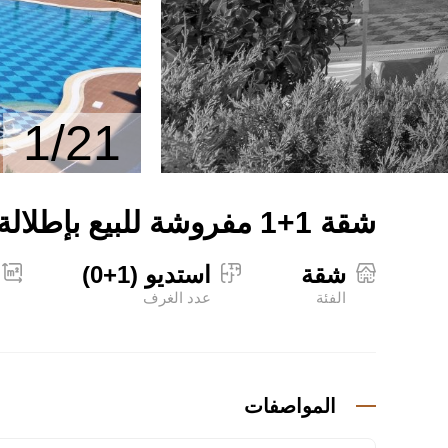
1/21
شقة 1+1 مفروشة للبيع بإطلالة على البحر في ألانيا كاركجاك
شقة
استديو (1+0)
الفئة
عدد الغرف
المواصفات