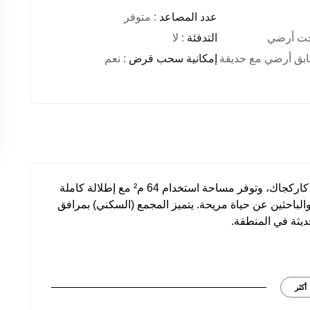
عدد المصاعد
: متوفر
حت أرضي
التدفئة
: لا
بق أرضي مع حديقة
إمكانية سحب قرض
: نعم
تقع هذه الشقة المفروشة 1+1 في موقع مميز بمنطقة كاركجاك، وتوفر مساحة استخدام 64 م² مع إطلالة كاملة
 والباحثين عن حياة مريحة. يتميز المجمع (السكني) بمرافق
ديثة في المنطقة.
أكثر