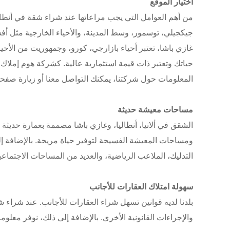
اختيار الموقع
من أهم العوامل التي يجب مراعاتها عند شراء شقة في أنطالي
جيكجيلي، توسمور، وسط المدينة، والأحياء الخارجية مثل أفسا
غازي باشا، تعتبر أحياء بازارجي، كورو، وجمهوريت من الأح
حياتك وتعتبر ذات قيمة استثمارية عالية. كشركة هوم إملاك
المعلومات حول شركتنا، يمكنك التواصل معنا أو زيارة صفحة 
مساحات معيشة حديثة
الشقق في ألانيا، أنطاليا، وغازي باشا مصممة بعمارة حديثة 
ومساحات المعيشة الفسيحة لتوفير حياة مريحة. بالإضافة إل
التدليك، الملاعب الرياضية، والعديد من المساحات الاجتماعي
سهولة امتلاك العقارات للأجانب
بلدنا لديه قوانين تسهل شراء العقارات للأجانب. عند شراء ش
والإجراءات القانونية الأخرى. بالإضافة إلى ذلك، نوفر مع