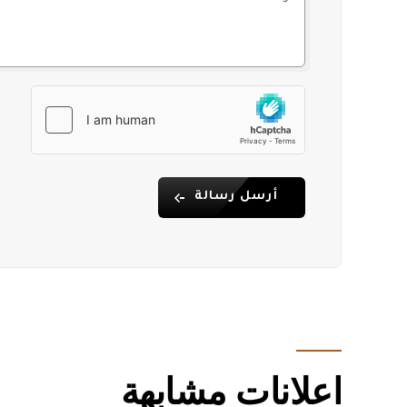
أنظمة كاميرات مراقبة
موظف/حارس مقيم
مزايا الموقع
إلى الشاطئ: 750 م
إلى نقاط التسوق: 850 م
مطار ألانيا غازي باشا: 28 كم
مطار أنطاليا: 155 كم
تقع الشقة في منطقة مناسبة جدًا سواء للاستخدام كبيت
تنوع المرافق، وسهولة المواصلات، وقيمة الموقع تجعله
أرسل رسالة
المنطقة.
لماذا تختار هذا العقار؟
إطلالة بحرية كاملة
مفروشة وجاهزة للسكن
مجمع غني بالمرافق الاجتماعية
موقع مطلوب ومناسب للاستثمار
قريبة من المواصلات واحتياجات الحياة اليومية
اعلانات مشابهة
للحصول على معلومات تفصيلية أو لمعاينة الشقة على أر