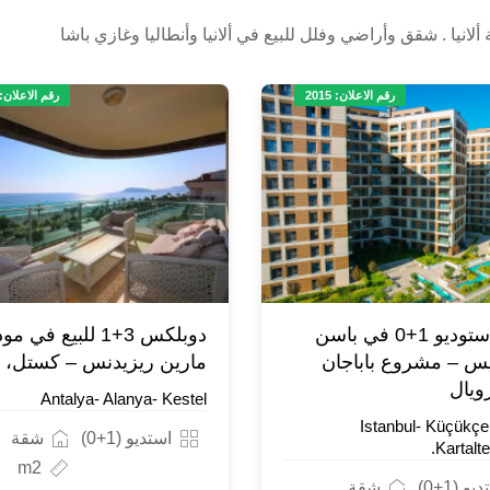
انيا . شقق وأراضي وفلل للبيع في ألانيا وأنطاليا وغازي باشا
رقم الاعلان: 2015
رقم الاعلان: 156
شقق استوديو 1+0 في باسن
دوبلكس 3+1 للبيع في مو
س – مشروع باباجان
مارين ريزيدنس – كستل، ألا
ويال
Antalya- Alanya- Kestel
Istanbul- Küçükç
استديو (1+0)
شقة
Kartalt
m2
يو (1+0)
شقة