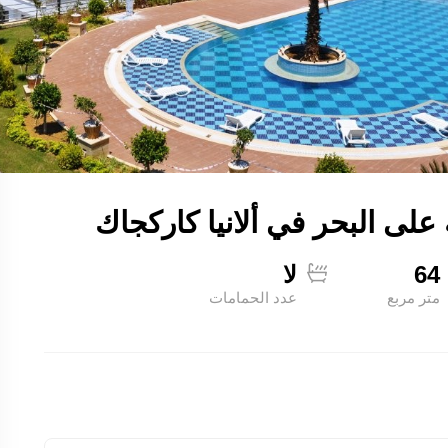
64
لا
متر مربع
عدد الحمامات