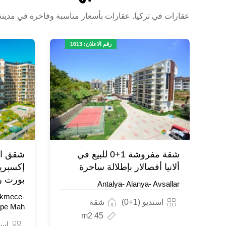
عقارات في تركيا. عقارات بأسعار مناسبة وفاخرة في مدينة أل
رقم الاعلان: 1613
شقة مفروشة 1+0 للبيع في
ألانيا أفصالار بإطلالة ساحرة
إكسبري
بورت ر
Antalya- Alanya- Avsallar
ekmece-
استديو (1+0)
شقة
epe Mah.
45 m2
استد