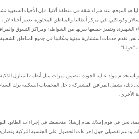
ا هو الموقع. عند شراء شقة في منطقة ألانيا، فإن الأحياء الشعبية تش
لار وكوناكلي. في مركز أنطاليا والمناطق المجاورة، تعتبر أحياء لارا، 
ياء الشهيرة، وتتميز جميعها بقربها من الشواطئ ومراكز التسوق والمر
، نحن نقدم خدمات استشارية مهنية بمكاتبنا في جميع المناطق الشعبية
"حولنا".
وباستخدام مواد عالية الجودة. تتضمن ميزات مثل أنظمة المنازل الذكية، 
ى ذلك، تشمل المرافق المشتركة داخل المجمعات السكنية برك السباحة،
ة الأخرى.
قة، نحن في هوم إملاك نقدم إرشادًا متخصصًا في إجراءات الطابو، اللو
لومات ودعم تفصيلي حول إجراءات الحصول على الجنسية التركية وتصاريح