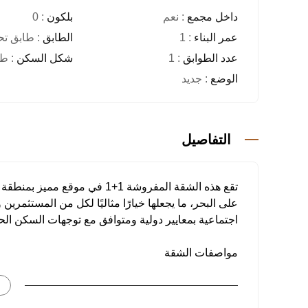
داخل مجمع
: نعم
بلكون
: 0
عمر البناء
: 1
الطابق
: طابق ت
عدد الطوابق
: 1
شكل السكن
: طا
الوضع
: جديد
التفاصيل
على البحر، ما يجعلها خيارًا مثاليًا لكل من المستثمرين
اجتماعية بمعايير دولية ومتوافق مع توجهات السكن الح
مواصفات الشقة
مخطط 1+1
مساحة استخدام 64 م²
تسليم مفروش