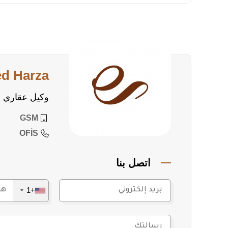
حمّام واحد
شرفة واحدة
إطلالة بحرية كاملة
مرافق المجمع والميزات التقنية
مسبح خارجي
مسبح داخلي
ed Harza
مسبح أطفال
حمّام تركي
وكيل عقاري
نادي لياقة (Fitness)
ساونا
GSM
غرفة بخار
OFİS
مولد كهرباء
موقف سيارات خارجي
اتصل بنا
كراج/مرآب داخلي
جلسات/مظلات (كامليا)
+1
شواء ومنطقة شواء
غرفة سينما
مناطق استراحة
أمن وحراسة