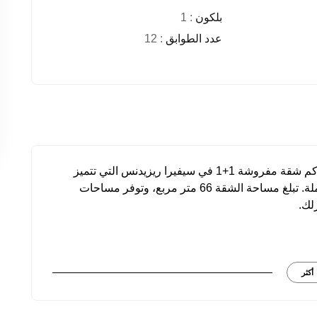
بلكون
: 1
عدد الطوابق
: 12
في منطقة محمودلار، ألانيا، إحدى أبرز المناطق، تنتظركم شقة مفروشة 1+1 في سيفيرا ريزيدنس التي تتميز
بهندستها المعمارية الحديثة ومرافقها الاجتماعية المتكاملة. تبلغ مساحة الشقة 66 متر مربع، وتوفر مساحات
لك.
حر، مما يتيح لك الاستمتاع بالشاطئ والهدوء الطبيعي في آنٍ واحد. وتبعد
200 متر فقط عن مراكز التسوق، مما يسهل عليك تلبية احتياجاتك اليومية بسرعة وسهولة. كما تبعد 30 كم عن
أكثر