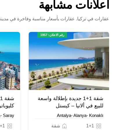
اعلانات مشابهة
عقارات في تركيا. عقارات بأسعار مناسبة وفاخرة في مدينة أل
رقم الاعلان: 1957
شقة 1+1 جديدة بإطلالة واسعة
للبيع في ألانيا – كيستل
كليوباتر
a- Saray
Antalya- Alanya- Konaklı
1+1
شقة
+1