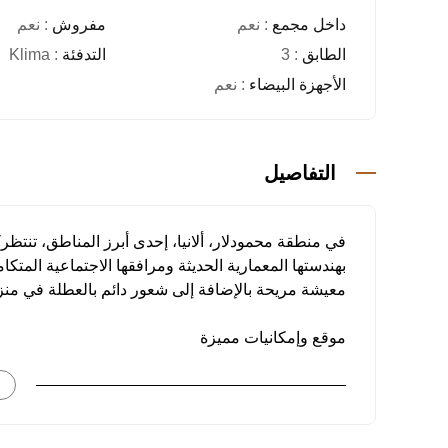
داخل مجمع
: نعم
مفروش
: نعم
الطابق
: 3
التدفئة
: Klima
الأجهزة البيضاء
: نعم
التفاصيل
معيشة مريحة بالإضافة إلى شعور دائم بالعطلة في منز
موقع وإمكانيات مميزة
تقع الشقة على بُعد 150 متر فقط من الب
مطار غازي باشا ألانيا و145 كم عن مطار أنطاليا، مما يجعل موقعها استراتيجيًا ومريحًا من حيث الوصول.