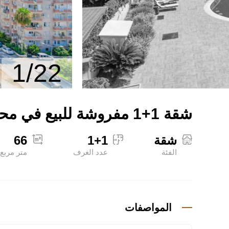
1/22
شقة 1+1 مفروشة للبيع في محمودلار، ألانيا، تبعد 150 عن البحر
شقة
1+1
66
الفئة
عدد الغرف
متر مربع
المواصفات