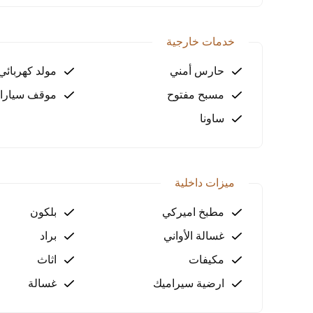
اتصل الآن ولا تفوت هذه الفرصة!
خدمات خارجية
حارس أمني
مولد كهربائي
مسبح مفتوح
موقف سيارا
ساونا
ميزات داخلية
مطبخ اميركي
بلكون
غسالة الأواني
براد
مكيفات
اثاث
ارضية سيراميك
غسالة