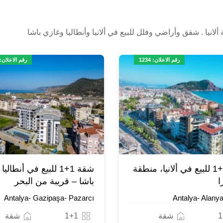
انيا . شقق وأراضي وفلل للبيع في ألانيا وأنطاليا وغازي باشا
رقم الاعلان: 1234
رقم الاعلان: 731
شقة 1+1 للبيع في ألانيا، منطقة
شقة 1+1 للبيع في أنطال
ا
باشا – قريبة من البحر
Antalya- Gazipaşa- Pazarcı
Antalya- Alany
1
شقة
1+1
شقة