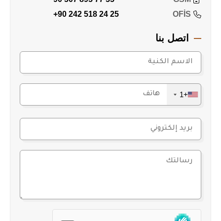
115 كم عن مطار أنطاليا الدولي
فرصة استثنائية للحياة أو الاستثمار
+90 242 518 24 25
OFİS
توفر هذه الشقة بيئة مثالية لكل من يبحث عن مسكن دائم
أو منزل لقضاء العطلات في أجواء هادئة ومريحة. لا تفوّت
اتصل بنا
هذه الفرصة الفريدة، تواصل معنا الآن للحصول على مزيد
من التفاصيل أو لتحديد موعد للزيارة.
+1