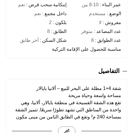
عمر البناء
: 8-10 بين
إمكانية سحب قرض
: نعم
الوضع
: مستخدم
داخل مجمع
: نعم
مفروش
: لا
بلكون
: 2
عدد المصاعد
: متوفر
الطابق
: 8
عدد الطوابق
: 8
شكل السكن
: أخر طابق
مناسبة للحصول على الإقامة التركية
التفاصيل
شقة 4+1 مطلة على البحر للبيع – ألانيا بايالار
مساحة واسعة وحياة مريحة
تقع هذه الشقة الفسيحة في منطقة بايالار، ألانيا، وهي
واحدة من المناطق التي تشهد تطورًا سريعًا. تتميز الشقة
بمساحة 240 م² وتقع في الطابق الثامن من مبنى مكون
من 8 طوابق، مما يوفر إطلالة رائعة على البحر وأسلوب
حياة مريح ومميز.
أكثر