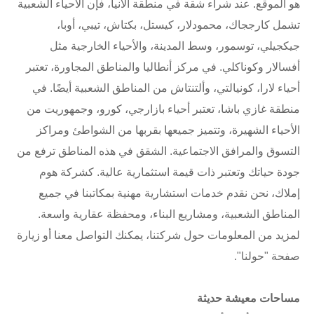
هو الموقع. عند شراء شقة في منطقة ألانيا، فإن الأحياء الشعبية
تشمل كارججاك، محمودلار، كيستل، بكتاش، تيبي، أوبا،
جيكجيلي، توسمور، وسط المدينة، والأحياء الخارجية مثل
أفسالار وكوناكلي. في مركز أنطاليا والمناطق المجاورة، تعتبر
أحياء لارا، كونيالتي، وألتنتاش من المناطق الشعبية أيضًا. في
منطقة غازي باشا، تعتبر أحياء بازارجي، كورو، وجمهوريت من
الأحياء الشهيرة، وتتميز جميعها بقربها من الشواطئ ومراكز
التسوق والمرافق الاجتماعية. الشقق في هذه المناطق ترفع من
جودة حياتك وتعتبر ذات قيمة استثمارية عالية. كشركة هوم
إملاك، نحن نقدم خدمات استشارية مهنية بمكاتبنا في جميع
المناطق الشعبية، ومشاريع البناء، ومحفظة عقارية واسعة.
لمزيد من المعلومات حول شركتنا، يمكنك التواصل معنا أو زيارة
صفحة "حولنا".
مساحات معيشة حديثة