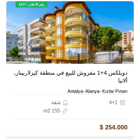
رقم الاعلان: 1577
دوبلكس 4+1 مفروش للبيع في منطقة كيزلاربينار،
ألانيا
Antalya- Alanya- Kızlar Pınarı
4+1
شقة
155 m2
254.000 $