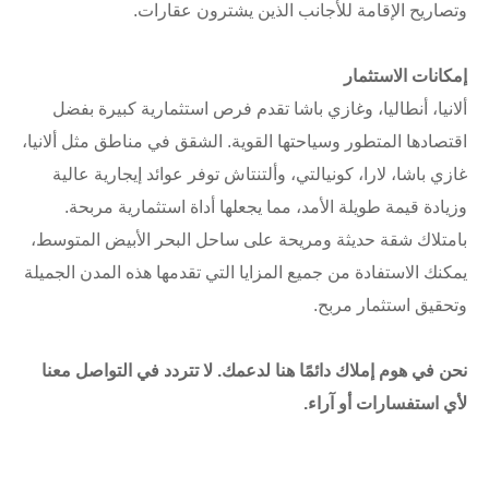
وتصاريح الإقامة للأجانب الذين يشترون عقارات.
إمكانات الاستثمار
ألانيا، أنطاليا، وغازي باشا تقدم فرص استثمارية كبيرة بفضل
اقتصادها المتطور وسياحتها القوية. الشقق في مناطق مثل ألانيا،
غازي باشا، لارا، كونيالتي، وألتنتاش توفر عوائد إيجارية عالية
وزيادة قيمة طويلة الأمد، مما يجعلها أداة استثمارية مربحة.
بامتلاك شقة حديثة ومريحة على ساحل البحر الأبيض المتوسط،
يمكنك الاستفادة من جميع المزايا التي تقدمها هذه المدن الجميلة
وتحقيق استثمار مربح.
نحن في هوم إملاك دائمًا هنا لدعمك. لا تتردد في التواصل معنا
لأي استفسارات أو آراء.