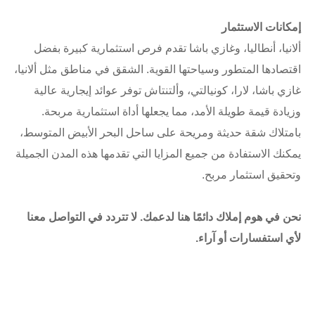
إمكانات الاستثمار
ألانيا، أنطاليا، وغازي باشا تقدم فرص استثمارية كبيرة بفضل
اقتصادها المتطور وسياحتها القوية. الشقق في مناطق مثل ألانيا،
غازي باشا، لارا، كونيالتي، وألتنتاش توفر عوائد إيجارية عالية
وزيادة قيمة طويلة الأمد، مما يجعلها أداة استثمارية مربحة.
بامتلاك شقة حديثة ومريحة على ساحل البحر الأبيض المتوسط،
يمكنك الاستفادة من جميع المزايا التي تقدمها هذه المدن الجميلة
وتحقيق استثمار مربح.
نحن في هوم إملاك دائمًا هنا لدعمك. لا تتردد في التواصل معنا
لأي استفسارات أو آراء.