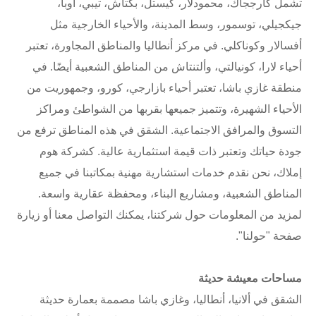
تشمل كارججاك، محمودلار، كيستل، بكتاش، تيبي، أوبا،
جيكجيلي، توسمور، وسط المدينة، والأحياء الخارجية مثل
أفسالار وكوناكلي. في مركز أنطاليا والمناطق المجاورة، تعتبر
أحياء لارا، كونيالتي، وألتنتاش من المناطق الشعبية أيضًا. في
منطقة غازي باشا، تعتبر أحياء بازارجي، كورو، وجمهوريت من
الأحياء الشهيرة، وتتميز جميعها بقربها من الشواطئ ومراكز
التسوق والمرافق الاجتماعية. الشقق في هذه المناطق ترفع من
جودة حياتك وتعتبر ذات قيمة استثمارية عالية. كشركة هوم
إملاك، نحن نقدم خدمات استشارية مهنية بمكاتبنا في جميع
المناطق الشعبية، ومشاريع البناء، ومحفظة عقارية واسعة.
لمزيد من المعلومات حول شركتنا، يمكنك التواصل معنا أو زيارة
صفحة "حولنا".
مساحات معيشة حديثة
الشقق في ألانيا، أنطاليا، وغازي باشا مصممة بعمارة حديثة