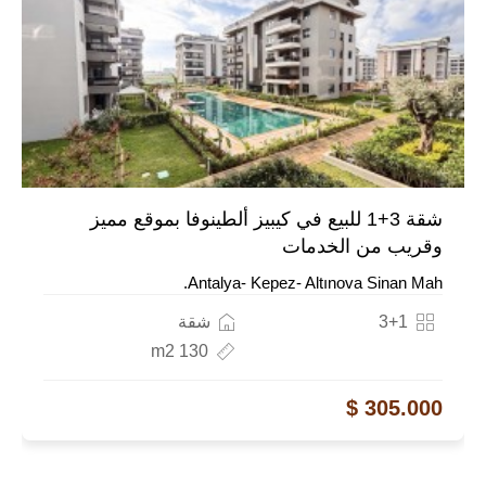
شقة 3+1 للبيع في كيبيز ألطينوفا بموقع مميز
وقريب من الخدمات
Antalya- Kepez- Altınova Sinan Mah.
3+1
شقة
130 m2
305.000 $