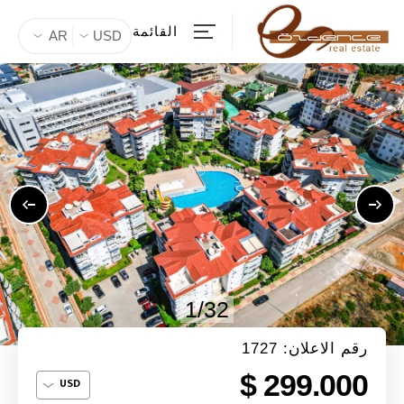
القائمة
AR
USD
1/32
رقم الاعلان: 1727
299.000 $