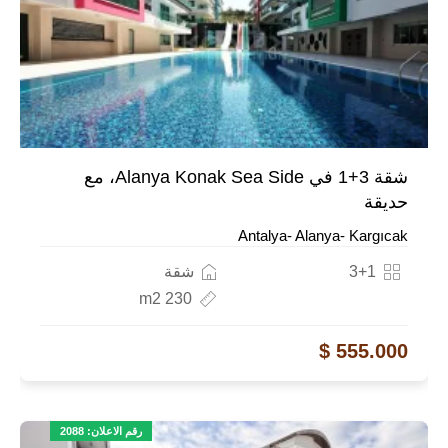
شقة 3+1 في Alanya Konak Sea Side، مع
حديقة
Antalya- Alanya- Kargıcak
3+1
شقة
230 m2
555.000 $
رقم الاعلان: 2088