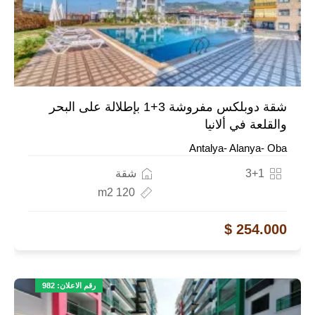
شقة دوبلكس مفروشة 3+1 بإطلالة على البحر
والقلعة في ألانيا
Antalya- Alanya- Oba
3+1
شقة
120 m2
254.000 $
رقم الاعلان: 982