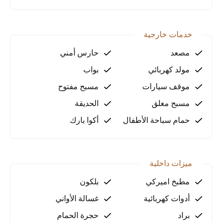
تصميم دوبلكس فاخر يوفر خصوصية ومساحة واسعة
للعائلة.
مناسبة للإقامة الدائمة والاستثمار العقاري.
خدمات خارجية
للمزيد من التفاصيل أو لحجز موعد للمعاينة، اتصل بنا
مصعد
حارس أمني
الآن!
مولد كهربائي
بواب
موقف سيارات
مسبح مفتوح
مسبح مغلق
الحديقة
حمام سباحة الأطفال
أكوا بارك
ميزات داخلية
مطبخ اميركي
بلكون
أدوات كهربائية
غسالة الأواني
براد
حجرة الحمام