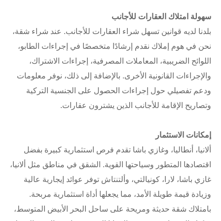
سهولة امتلاك العقارات للأجانب
بلدنا لديه قوانين تسهل شراء العقارات للأجانب. عند شراء شقة،
نحن في هوم إملاك نقدم إرشادًا متخصصًا في إجراءات الطابو،
اللوائح الضريبية، المعاملات المصرفية، إجراءات الاشتراك،
والإجراءات القانونية الأخرى. بالإضافة إلى ذلك، نوفر معلومات
ودعم تفصيلي حول إجراءات الحصول على الجنسية التركية
وتصاريح الإقامة للأجانب الذين يشترون عقارات.
إمكانات الاستثمار
ألانيا، أنطاليا، وغازي باشا تقدم فرص استثمارية كبيرة بفضل
اقتصادها المتطور وسياحتها القوية. الشقق في مناطق مثل ألانيا،
غازي باشا، لارا، كونيالتي، وألتنتاش توفر عوائد إيجارية عالية
وزيادة قيمة طويلة الأمد، مما يجعلها أداة استثمارية مربحة.
بامتلاك شقة حديثة ومريحة على ساحل البحر الأبيض المتوسط،