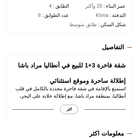
عمر البناء
: 20 وأكثر
الطابق
: 4
التدفئة
: Klima
عدد الطوابق
: 8
شكل السكن
: طابق متوسط
التفاصيل
شقة فاخرة 3+1 للبيع في أنطاليا مراد باشا
إطلالة ساحرة وموقع استثنائي
استمتع بالإقامة في شقة فاخرة مجددة بالكامل في قلب
أنطاليا، بمنطقة مراد باشا، مع إطلالة خلابة على البحر،
القلعة والجبال. تبعد مسافة 50 مترًا فقط عن البحر، مما
أكثر
يجعلها خيارًا مثاليًا للباحثين عن الراحة والرفاهية.
مواصفات الشقة وتصميم عصري
معلومات اكثر
• المساحة: 220 متر مربع