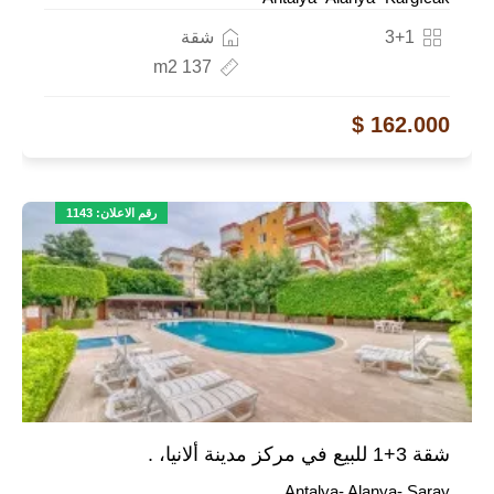
3+1
شقة
137 m2
162.000 $
رقم الاعلان: 1143
شقة 3+1 للبيع في مركز مدينة ألانيا، .
Antalya- Alanya- Saray