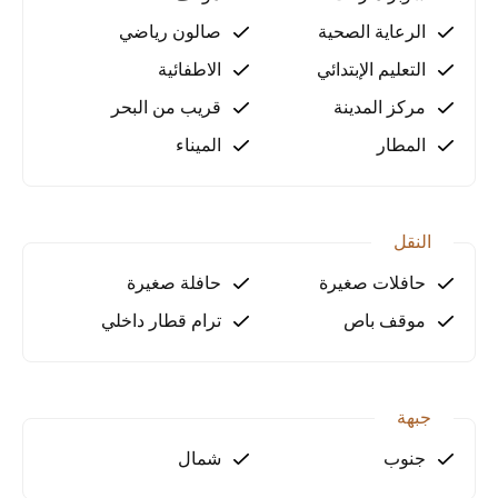
احجز موعدك الآن!
الرعاية الصحية
صالون رياضي
لا تفوت فرصة امتلاك شقة مميزة في موقع استراتيجي
التعليم الإبتدائي
الاطفائية
بأنطاليا. تواصل معنا اليوم لحجز موعد المعاينة!
مركز المدينة
قريب من البحر
المطار
الميناء
النقل
حافلات صغيرة
حافلة صغيرة
موقف باص
ترام قطار داخلي
جبهة
جنوب
شمال