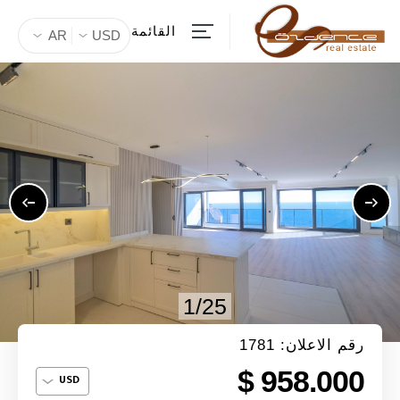
القائمة
AR
USD
1/25
رقم الاعلان: 1781
958.000 $