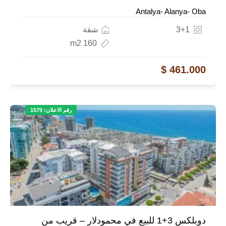
Antalya- Alanya- Oba
3+1
شقة
160 m2
461.000 $
رقم الاعلان: 1579
دوبلكس 3+1 للبيع في محمودلار – قريب من