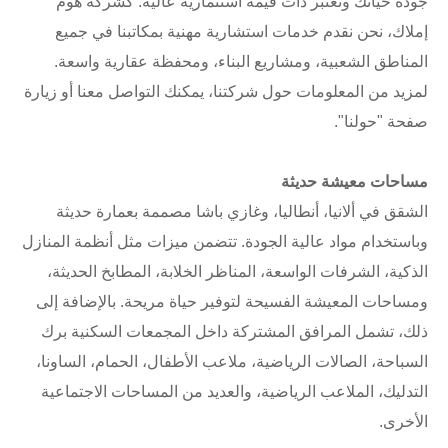
جودة حياتك وتعتبر ذات قيمة استثمارية عالية. كشركة هوم
إملاك، نحن نقدم خدمات استشارية مهنية بمكاتبنا في جميع
المناطق الشعبية، ومشاريع البناء، ومحفظة عقارية واسعة.
لمزيد من المعلومات حول شركتنا، يمكنك التواصل معنا أو زيارة
صفحة "حولنا".
مساحات معيشة حديثة
الشقق في ألانيا، أنطاليا، وغازي باشا مصممة بعمارة حديثة
وباستخدام مواد عالية الجودة. تتضمن ميزات مثل أنظمة المنازل
الذكية، الشرفات الواسعة، المناظر الخلابة، المطابخ الحديثة،
ومساحات المعيشة الفسيحة لتوفير حياة مريحة. بالإضافة إلى
ذلك، تشمل المرافق المشتركة داخل المجمعات السكنية برك
السباحة، الصالات الرياضية، ملاعب الأطفال، الحمام، الساونا،
التدليك، الملاعب الرياضية، والعديد من المساحات الاجتماعية
الأخرى.