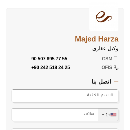
Majed Harza
وكيل عقاري
90 507 895 77 55
GSM
+90 242 518 24 25
OFİS
اتصل بنا
+1