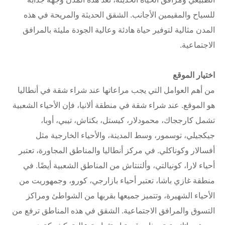
للسياح والمقيمين الأجانب. الشقق الحديثة والمريحة في هذه
المدن مثالية لتوفير حياة هادئة وعالية الجودة مليئة بالمرافق
الاجتماعية.
اختيار الموقع
من أهم العوامل التي يجب مراعاتها عند شراء شقة في أنطاليا
هو الموقع. عند شراء شقة في منطقة ألانيا، فإن الأحياء الشعبية
تشمل كارججاك، محمودلار، كيستل، بكتاش، تيبي، أوبا،
جيكجيلي، توسمور، وسط المدينة، والأحياء الخارجية مثل
أفسالار وكوناكلي. في مركز أنطاليا والمناطق المجاورة، تعتبر
أحياء لارا، كونيالتي، وألتنتاش من المناطق الشعبية أيضًا. في
منطقة غازي باشا، تعتبر أحياء بازارجي، كورو، وجمهوريت من
الأحياء الشهيرة، وتتميز جميعها بقربها من الشواطئ ومراكز
التسوق والمرافق الاجتماعية. الشقق في هذه المناطق ترفع من