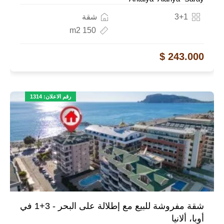
3+1
شقة
150 m2
243.000 $
رقم الاعلان: 1314
شقة مفروشة للبيع مع إطلالة على البحر - 3+1 في
أوبا، ألانيا