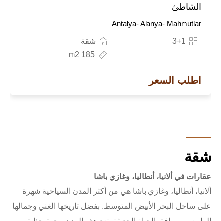
الشاطئ
Antalya- Alanya- Mahmutlar
3+1
شقة
185 m2
اطلب السعر
شقة
عقارات في ألانيا، أنطاليا، وغازي باشا
ألانيا، أنطاليا، وغازي باشا هي من أكثر المدن السياحية شهرة
على ساحل البحر الأبيض المتوسط. بفضل تاريخها الغني وجمالها
الطبيعي ومرافق الحياة الحديثة، تعد هذه المدن وجهة جذابة