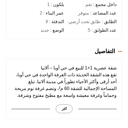
داخل مجمع
: نعم
بلكون
: 1
عدد المصاعد
: متوفر
عمر البناء
: 2
الطابق
: طابق تحت أرضي
التدفئة
: لا
عدد الطوابق
: 5
الوضع
: جديد
التفاصيل
شقة عصرية 1+1 للبيع في حي أوبا – ألانيا
تقع هذه الشقة الحديثة ذات الغرفة الواحدة في حي أوبا،
أحد أرقى وأكثر الأحياء تطوراً في مدينة ألانيا. تبلغ
المساحة الإجمالية للشقة 60 م²، وتضم غرفة نوم مريحة
وحماماً وغرفة معيشة واسعة مع مطبخ مفتوح وشرفة.
تعد هذه الشقة خياراً مثالياً لكل من يبحث عن استثمار
عقاري مربح أو إقامة مريحة بالقرب من البحر.
أكثر
مميزات المجمع السكني