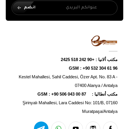
انضم
مكتب ألانيا :
+90 242 518 2425
GSM :
+90 532 304 61 96
Kestel Mahallesi, Sahil Caddesi, Özer Apt. No. 83 A -
07400 Alanya / Antalya
مكتب أنطاليا :
+90 506 043 00 87
GSM :
Şirinyalı Mahallesi, Lara Caddesi No: 101/B, 07160
Muratpaşa/Antalya