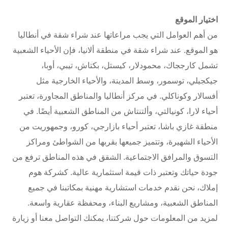
اختيار الموقع
من أهم العوامل التي يجب مراعاتها عند شراء شقة في أنطاليا
هو الموقع. عند شراء شقة في منطقة ألانيا، فإن الأحياء الشعبية
تشمل كارججاك، محمودلار، كيستل، بكتاش، تيبي، أوبا،
جيكجيلي، توسمور، وسط المدينة، والأحياء الخارجية مثل
أفسالار وكوناكلي. في مركز أنطاليا والمناطق المجاورة، تعتبر
أحياء لارا، كونيالتي، وألتنتاش من المناطق الشعبية أيضًا. في
منطقة غازي باشا، تعتبر أحياء بازارجي، كورو، وجمهوريت من
الأحياء الشهيرة، وتتميز جميعها بقربها من الشواطئ ومراكز
التسوق والمرافق الاجتماعية. الشقق في هذه المناطق ترفع من
جودة حياتك وتعتبر ذات قيمة استثمارية عالية. كشركة هوم
إملاك، نحن نقدم خدمات استشارية مهنية بمكاتبنا في جميع
المناطق الشعبية، ومشاريع البناء، ومحفظة عقارية واسعة.
لمزيد من المعلومات حول شركتنا، يمكنك التواصل معنا أو زيارة