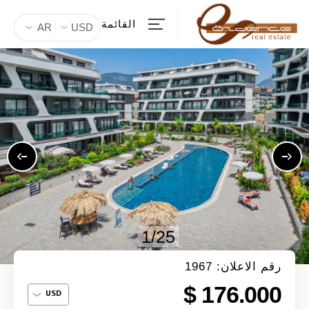
القائمة
AR
USD
1/25
رقم الاعلان: 1967
176.000 $