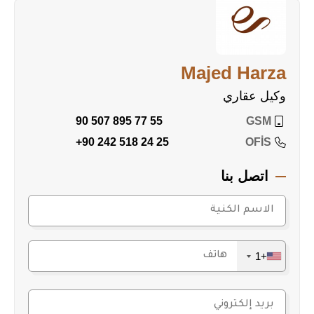
Majed Harza
وكيل عقاري
90 507 895 77 55
GSM
+90 242 518 24 25
OFİS
اتصل بنا
+1