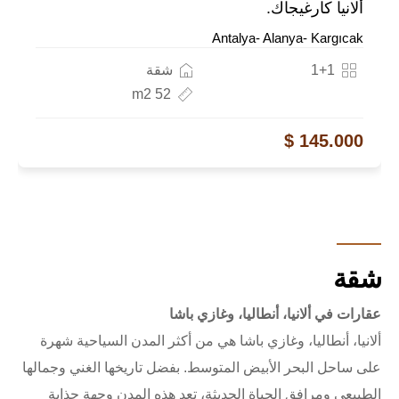
ألانيا كارغيجاك.
Antalya- Alanya- Kargıcak
1+1
شقة
52 m2
145.000 $
شقة
عقارات في ألانيا، أنطاليا، وغازي باشا
ألانيا، أنطاليا، وغازي باشا هي من أكثر المدن السياحية شهرة
على ساحل البحر الأبيض المتوسط. بفضل تاريخها الغني وجمالها
الطبيعي ومرافق الحياة الحديثة، تعد هذه المدن وجهة جذابة