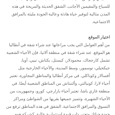
للسياح والمقيمين الأجانب. الشقق الحديثة والمريحة في هذه
المدن مثالية لتوفير حياة هادئة وعالية الجودة مليئة بالمرافق
الاجتماعية.
اختيار الموقع
من أهم العوامل التي يجب مراعاتها عند شراء شقة في أنطاليا
هو الموقع. عند شراء شقة في منطقة ألانيا، فإن الأحياء الشعبية
تشمل كارججاك، محمودلار، كيستل، بكتاش، تيبي، أوبا،
جيكجيلي، توسمور، وسط المدينة، والأحياء الخارجية مثل
أفسالار وكوناكلي. في مركز أنطاليا والمناطق المجاورة، تعتبر
أحياء لارا، كونيالتي، وألتنتاش من المناطق الشعبية أيضًا. في
منطقة غازي باشا، تعتبر أحياء بازارجي، كورو، وجمهوريت من
الأحياء الشهيرة، وتتميز جميعها بقربها من الشواطئ ومراكز
التسوق والمرافق الاجتماعية. الشقق في هذه المناطق ترفع من
جودة حياتك وتعتبر ذات قيمة استثمارية عالية. كشركة هوم