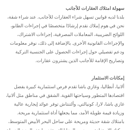
سهولة امتلاك العقارات للأجانب
بلدنا لديه قوانين تسهل شراء العقارات للأجانب. عند شراء شقة،
نحن في هوم إملاك نقدم إرشادًا متخصصًا في إجراءات الطابو،
اللوائح الضريبية، المعاملات المصرفية، إجراءات الاشتراك،
والإجراءات القانونية الأخرى. بالإضافة إلى ذلك، نوفر معلومات
ودعم تفصيلي حول إجراءات الحصول على الجنسية التركية
وتصاريح الإقامة للأجانب الذين يشترون عقارات.
إمكانات الاستثمار
ألانيا، أنطاليا، وغازي باشا تقدم فرص استثمارية كبيرة بفضل
اقتصادها المتطور وسياحتها القوية. الشقق في مناطق مثل ألانيا،
غازي باشا، لارا، كونيالتي، وألتنتاش توفر عوائد إيجارية عالية
وزيادة قيمة طويلة الأمد، مما يجعلها أداة استثمارية مربحة.
بامتلاك شقة حديثة ومريحة على ساحل البحر الأبيض المتوسط،