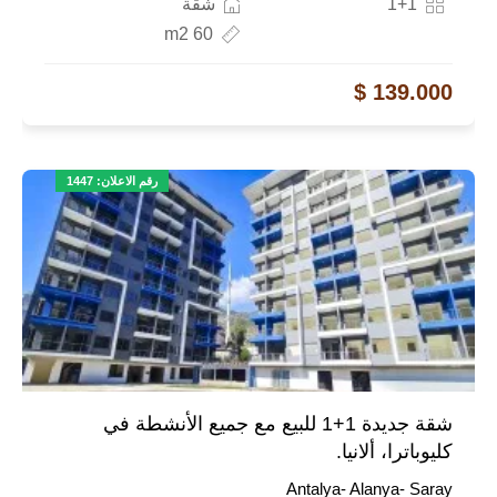
1+1
شقة
60 m2
139.000 $
رقم الاعلان: 1447
شقة جديدة 1+1 للبيع مع جميع الأنشطة في
كليوباترا، ألانيا.
Antalya- Alanya- Saray