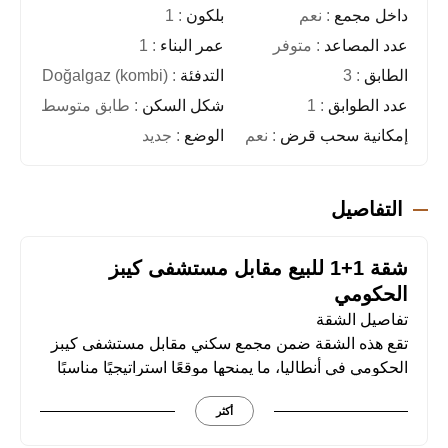
داخل مجمع
: نعم
بلكون
: 1
عدد المصاعد
: متوفر
عمر البناء
: 1
الطابق
: 3
التدفئة
: Doğalgaz (kombi)
عدد الطوابق
: 1
شكل السكن
: طابق متوسط
إمكانية سحب قرض
: نعم
الوضع
: جديد
التفاصيل
شقة 1+1 للبيع مقابل مستشفى كيبز
الحكومي
تفاصيل الشقة
تقع هذه الشقة ضمن مجمع سكني مقابل مستشفى كيبز
الحكومي في أنطاليا، ما يمنحها موقعًا استراتيجيًا مناسبًا
للسكن أو الاستثمار. صيغة 1+1 تُعد من أكثر الصيغ طلبًا
أكثر
في سوق الشقق السكنية، خاصة بالقرب من المؤسسات
الحكومية والخدمية.