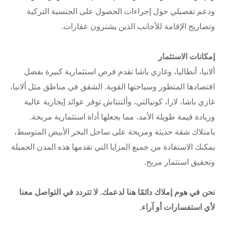
ودعم تفصيلي حول إجراءات الحصول على الجنسية التركية
وتصاريح الإقامة للأجانب الذين يشترون عقارات.
إمكانات الاستثمار
ألانيا، أنطاليا، وغازي باشا تقدم فرص استثمارية كبيرة بفضل
اقتصادها المتطور وسياحتها القوية. الشقق في مناطق مثل ألانيا،
غازي باشا، لارا، كونيالتي، وألتنتاش توفر عوائد إيجارية عالية
وزيادة قيمة طويلة الأمد، مما يجعلها أداة استثمارية مربحة.
بامتلاك شقة حديثة ومريحة على ساحل البحر الأبيض المتوسط،
يمكنك الاستفادة من جميع المزايا التي تقدمها هذه المدن الجميلة
وتحقيق استثمار مربح.
نحن في هوم إملاك دائمًا هنا لدعمك. لا تتردد في التواصل معنا
لأي استفسارات أو آراء.