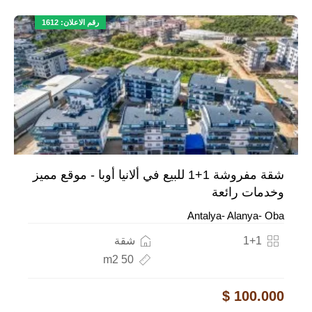
رقم الاعلان: 1612
شقة مفروشة 1+1 للبيع في ألانيا أوبا - موقع مميز
وخدمات رائعة
Antalya- Alanya- Oba
1+1
شقة
50 m2
100.000 $