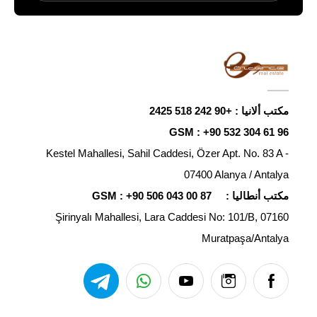
مكتب ألانيا :
+90 242 518 2425
GSM :
+90 532 304 61 96
Kestel Mahallesi, Sahil Caddesi, Özer Apt. No. 83 A -
07400 Alanya / Antalya
مكتب أنطاليا :
+90 506 043 00 87
GSM :
Şirinyalı Mahallesi, Lara Caddesi No: 101/B, 07160
Muratpaşa/Antalya