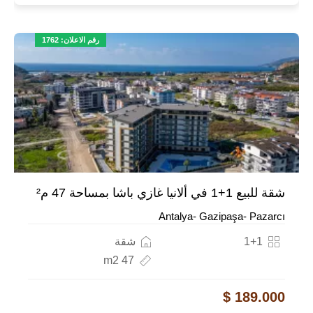
رقم الاعلان: 1762
شقة للبيع 1+1 في ألانيا غازي باشا بمساحة 47 م²
Antalya- Gazipaşa- Pazarcı
1+1
شقة
47 m2
189.000 $