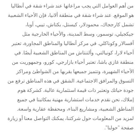
من أهم العوامل التي يجب مراعاتها عند شراء شقة في أنطاليا
هو الموقع. عند شراء شقة في منطقة ألانيا، فإن الأحياء الشعبية
تشمل كارججاك، محمودلار، كيستل، بكتاش، تيبي، أوبا،
جيكجيلي، توسمور، وسط المدينة، والأحياء الخارجية مثل
أفسالار وكوناكلي. في مركز أنطاليا والمناطق المجاورة، تعتبر
أحياء لارا، كونيالتي، وألتنتاش من المناطق الشعبية أيضًا. في
منطقة غازي باشا، تعتبر أحياء بازارجي، كورو، وجمهوريت من
الأحياء الشهيرة، وتتميز جميعها بقربها من الشواطئ ومراكز
التسوق والمرافق الاجتماعية. الشقق في هذه المناطق ترفع من
جودة حياتك وتعتبر ذات قيمة استثمارية عالية. كشركة هوم
إملاك، نحن نقدم خدمات استشارية مهنية بمكاتبنا في جميع
المناطق الشعبية، ومشاريع البناء، ومحفظة عقارية واسعة.
لمزيد من المعلومات حول شركتنا، يمكنك التواصل معنا أو زيارة
صفحة "حولنا".