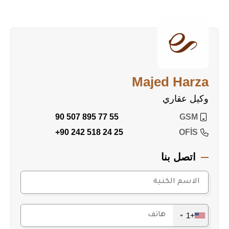
Majed Harza
وكيل عقاري
90 507 895 77 55
GSM
+90 242 518 24 25
OFİS
اتصل بنا
+1