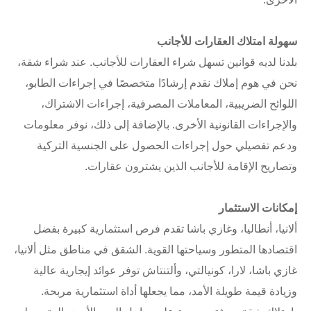
سهولة امتلاك العقارات للأجانب
بلدنا لديه قوانين تسهل شراء العقارات للأجانب. عند شراء شقة،
نحن في هوم إملاك نقدم إرشادًا متخصصًا في إجراءات الطابو،
اللوائح الضريبية، المعاملات المصرفية، إجراءات الاشتراك،
والإجراءات القانونية الأخرى. بالإضافة إلى ذلك، نوفر معلومات
ودعم تفصيلي حول إجراءات الحصول على الجنسية التركية
وتصاريح الإقامة للأجانب الذين يشترون عقارات.
إمكانات الاستثمار
ألانيا، أنطاليا، وغازي باشا تقدم فرص استثمارية كبيرة بفضل
اقتصادها المتطور وسياحتها القوية. الشقق في مناطق مثل ألانيا،
غازي باشا، لارا، كونيالتي، وألتنتاش توفر عوائد إيجارية عالية
وزيادة قيمة طويلة الأمد، مما يجعلها أداة استثمارية مربحة.