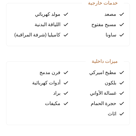
الآن!
خدمات خارجية
مصعد
مولد كهربائي
مسبح مفتوح
اللياقة البدنية
ساونا
كاميليا (شرفة المراقبة)
ميزات داخلية
مطبخ اميركي
فرن مدمج
بلكون
أدوات كهربائية
غسالة الأواني
براد
حجرة الحمام
مكيفات
اثاث