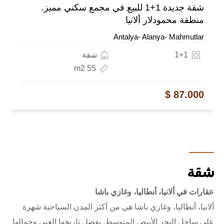
شقة جديدة 1+1 للبيع في مجمع سكني مميز.
منطقة محمودلار ألانيا
Antalya- Alanya- Mahmutlar
1+1
شقة
55 m2
87.000 $
شقة
عقارات في ألانيا، أنطاليا، وغازي باشا
ألانيا، أنطاليا، وغازي باشا هي من أكثر المدن السياحية شهرة
على ساحل البحر الأبيض المتوسط. بفضل تاريخها الغني وجمالها