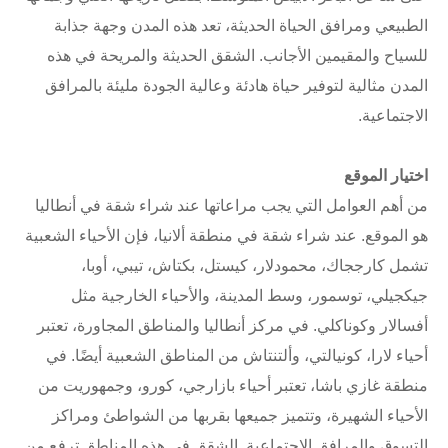
الطبيعي ومرافق الحياة الحديثة، تعد هذه المدن وجهة جذابة
للسياح والمقيمين الأجانب. الشقق الحديثة والمريحة في هذه
المدن مثالية لتوفير حياة هادئة وعالية الجودة مليئة بالمرافق
الاجتماعية.
اختيار الموقع
من أهم العوامل التي يجب مراعاتها عند شراء شقة في أنطاليا
هو الموقع. عند شراء شقة في منطقة ألانيا، فإن الأحياء الشعبية
تشمل كارججاك، محمودلار، كيستل، بكتاش، تيبي، أوبا،
جيكجيلي، توسمور، وسط المدينة، والأحياء الخارجية مثل
أفسالار وكوناكلي. في مركز أنطاليا والمناطق المجاورة، تعتبر
أحياء لارا، كونيالتي، وألتنتاش من المناطق الشعبية أيضًا. في
منطقة غازي باشا، تعتبر أحياء بازارجي، كورو، وجمهوريت من
الأحياء الشهيرة، وتتميز جميعها بقربها من الشواطئ ومراكز
التسوق والمرافق الاجتماعية. الشقق في هذه المناطق ترفع من