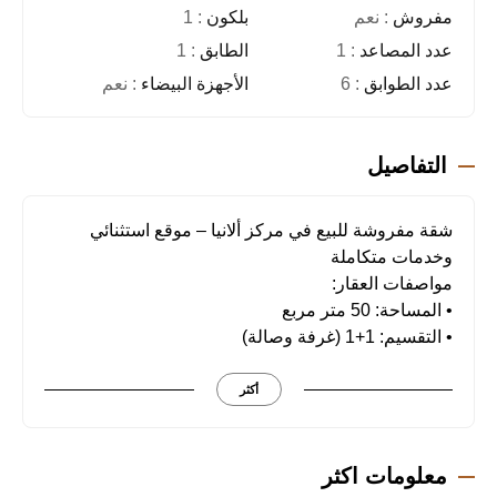
مفروش
: نعم
بلكون
: 1
عدد المصاعد
: 1
الطابق
: 1
عدد الطوابق
: 6
الأجهزة البيضاء
: نعم
التفاصيل
شقة مفروشة للبيع في مركز ألانيا – موقع استثنائي
وخدمات متكاملة
مواصفات العقار:
• المساحة: 50 متر مربع
• التقسيم: 1+1 (غرفة وصالة)
• الحمام: 1
• الشرفة: 1
أكثر
المرافق والخدمات:
• مسبح واسع
معلومات اكثر
• مركز لياقة بدنية مجهز