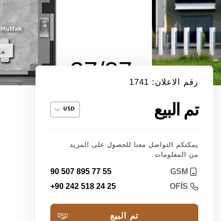
37/37
رقم الاعلان: 1741
تم البيع
يمكنكم التواصل معنا للحصول على المزيد
من المعلومات
90 507 895 77 55
GSM
+90 242 518 24 25
OFİS
تم البيع