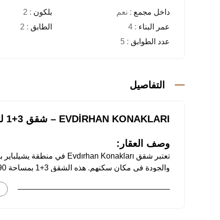
داخل مجمع
: نعم
بلكون
: 2
عمر البناء
: 4
الطابق
: 2
عدد الطوابق
: 5
التفاصيل
EVDİRHAN KONAKLARI – شقق 3+1 للبيع في أنطاليا، دوشمالتي
وصف العقار:
تعتبر شقق Evdırhan Konakları 
العائلة.
خصائص الشقق:
• 3 غرف نوم – تصميم مثالي للعيش العائلي