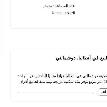
عدد المصاعد
: متوفر
التدفئة
: Klima
في منطقة يشيلباير بمدينة دوشمالتي في أنطاليا خيارًا مثاليًا للباحثين عن الراحة
والجودة في مكان سكنهم. هذه الشقق 3+1 بمساحة 190 متر مربع توفر بيئة سكنية مريحة ومناسبة لجميع أفراد
أكثر