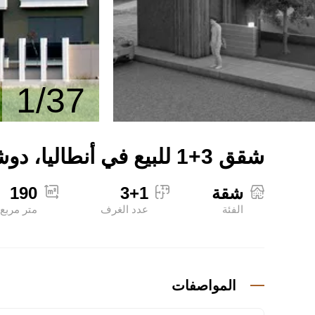
1/37
شقق 3+1 للبيع في أنطاليا، دوشمالتي – 190 متر مربع
شقة
3+1
190
الفئة
عدد الغرف
متر مربع
المواصفات