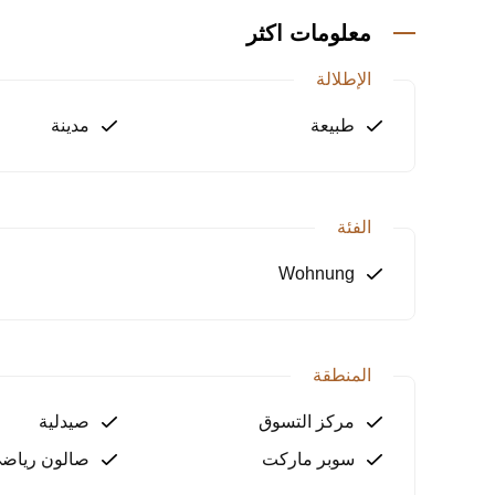
• مطبخ منفصل – مساحة مريحة للطبخ وتحضير الوجبا
معلومات اكثر
• 2 حمام – لراحة إضافية وخصوصية أكبر
• 2 شرفة – للاستمتاع بالهواء الطلق والإطلالات الجميلة
الإطلالة
المزايا والخدمات:
طبيعة
مدينة
• حمام السباحة – استرخِ وتمتع بالسباحة في أي وقت
• مواقف السيارات الداخلية والخارجية – راحة إضافية 
• اللياقة البدنية والجيم – حافظ على لياقتك البدنية دو
الفئة
• نظام كاميرات مراقبة على مدار الساعة طوال أيام ال
• ملعب للأطفال وشرفة – مكان مثالي للأطفال للعب و
Wohnung
• نظام الصواعق – توفير الأمان في حالات الطقس ال
• مولد كهربائي – لتوفير الطاقة في حال حدوث انقطاع
• نظام آيبرو للمنزل الذكي – إدارة متطورة لجميع أجهز
• مدخل موقع ديكوري لخدمة الأمن – يضمن وصول آمن 
المنطقة
سنة البناء:
مركز التسوق
صيدلية
2020 – بناء حديث وعصري يوفر جميع وسائل الراحة والرفاهية.
سوبر ماركت
صالون رياض