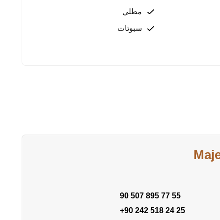
مطلي
سبوتات
Maj
90 507 895 77 55
+90 242 518 24 25