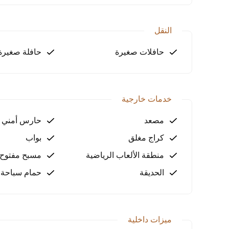
لماذا هذه الشقق؟
تعد شقق Evdırhan Konakları خيار
موقعها في يشيلباير يوفر لك التوازن المثالي بين الحي
النقل
الحيوية في أنطاليا.
حافلات صغيرة
حافلة صغيرة
احجز الآن!
لا تفوت الفرصة لامتلاك شقة متميزة في Evdırhan Konakları. تواصل معنا اليوم لتحديد موعد للزيارة.
خدمات خارجية
مصعد
حارس أمني
كراج مغلق
بواب
منطقة الألعاب الرياضية
مسبح مفتوح
الحديقة
حمام سباحة 
ميزات داخلية