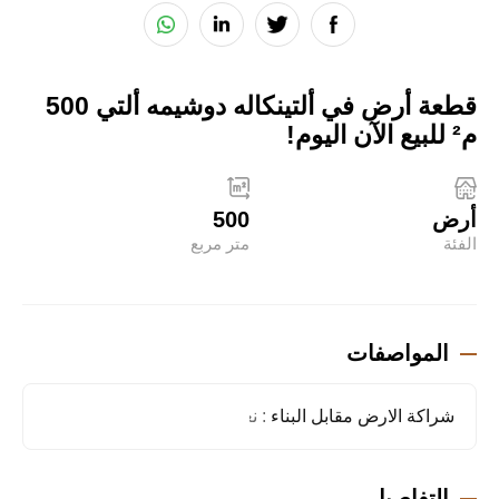
قطعة أرض في ألتينكاله دوشيمه ألتي 500
م² للبيع الآن اليوم!
أرض
500
الفئة
متر مربع
المواصفات
شراكة الارض مقابل البناء
: نعم
التفاصيل