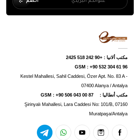
انضم
مكتب ألانيا :
+90 242 518 2425
GSM :
+90 532 304 61 96
Kestel Mahallesi, Sahil Caddesi, Özer Apt. No. 83 A -
07400 Alanya / Antalya
مكتب أنطاليا :
+90 506 043 00 87
GSM :
Şirinyalı Mahallesi, Lara Caddesi No: 101/B, 07160
Muratpaşa/Antalya