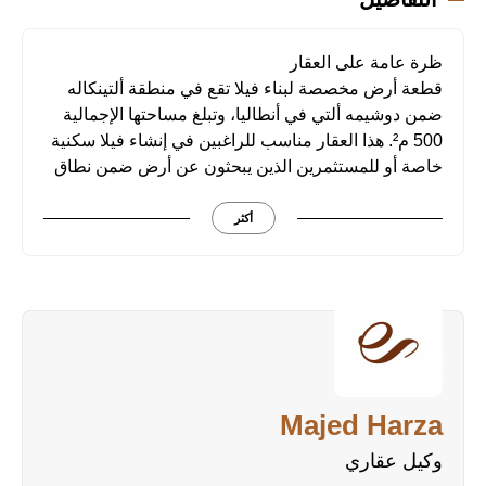
ظرة عامة على العقار
قطعة أرض مخصصة لبناء فيلا تقع في منطقة ألتينكاله
ضمن دوشيمه ألتي في أنطاليا، وتبلغ مساحتها الإجمالية
500 م². هذا العقار مناسب للراغبين في إنشاء فيلا سكنية
خاصة أو للمستثمرين الذين يبحثون عن أرض ضمن نطاق
عمراني منظم وقريب من مرافق المدينة.
أكثر
معايير البناء والتنظيم
الأرض تخضع لشروط تنظيمية واضحة تتيح التخطيط
الدقيق لمشروع البناء وفق الأنظمة البلدية المعتمدة:
• نسبة البناء: 0.60
• نسبة تغطية الأرض: 0.20
• تصريح البناء: حتى 3 طوابق
Majed Harza
تساعد هذه المعايير على تحديد مساحة البناء وإطار
المشروع بشكل منظم وقانوني.
وكيل عقاري