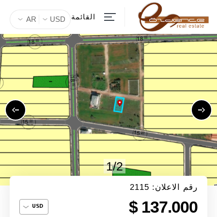
القائمة
AR
USD
1/2
رقم الاعلان: 2115
137.000 $