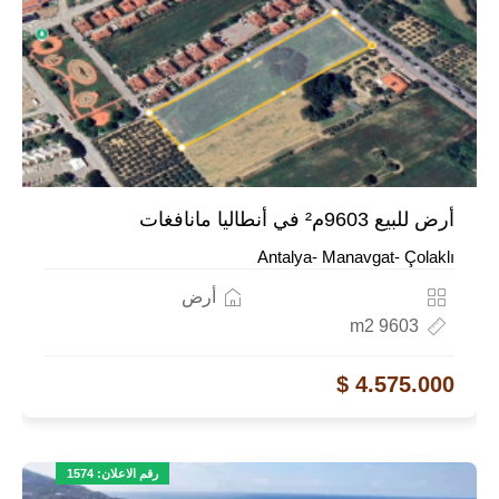
أرض للبيع 9603م² في أنطاليا مانافغات
Antalya- Manavgat- Çolaklı
أرض
9603 m2
4.575.000 $
رقم الاعلان: 1574