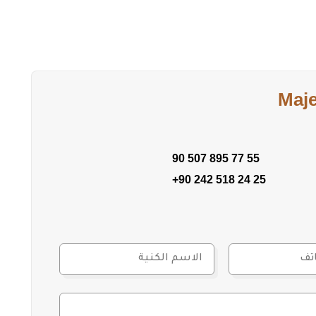
 حقيقة مع هذه الفيلا المميزة في كارغيجاك. لمزيد من
ن!
Maj
90 507 895 77 55
+90 242 518 24 25