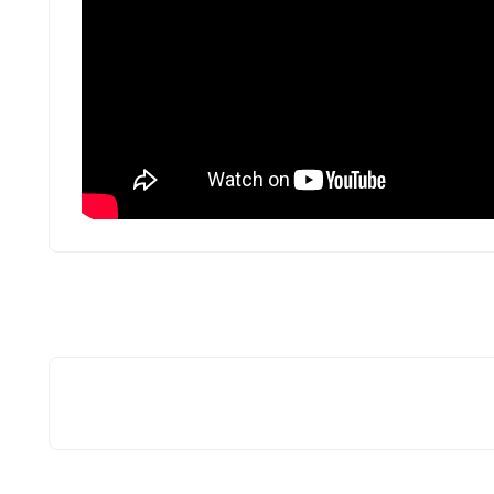
ياة العالية. يوفر نظام التدفئة الأرضية والتكييف الراحة
ي والساونا طابعًا فاخرًا يعزز أسلوب الحياة المريح.
ٍ