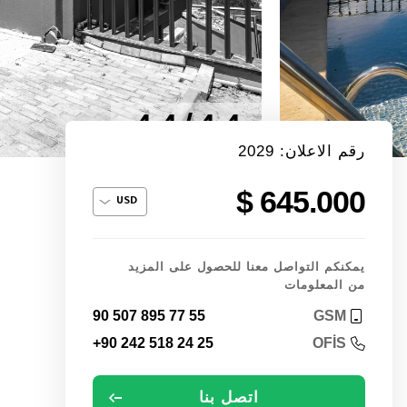
44/44
رقم الاعلان: 2029
645.000 $
يمكنكم التواصل معنا للحصول على المزيد
من المعلومات
90 507 895 77 55
GSM
+90 242 518 24 25
OFİS
اتصل بنا