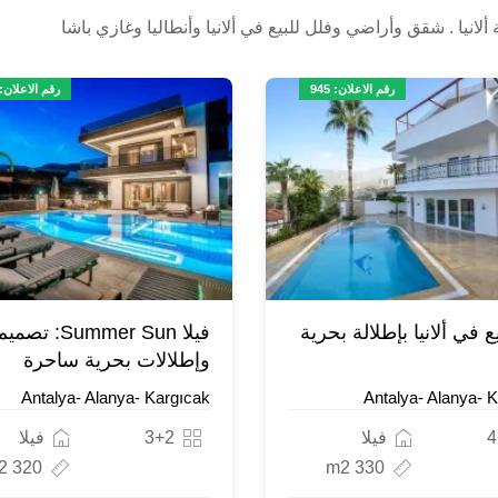
انيا . شقق وأراضي وفلل للبيع في ألانيا وأنطاليا وغازي باشا
رقم الاعلان: 945
رقم الاعلان: 631
يع في ألانيا بإطلالة بحرية
فيلا Summer Sun
وإطلالات بحرية ساحرة
Antalya- Alanya- Kargıcak
Antalya- Alanya- 
4
فيلا
3+2
فيلا
320 m2
330 m2