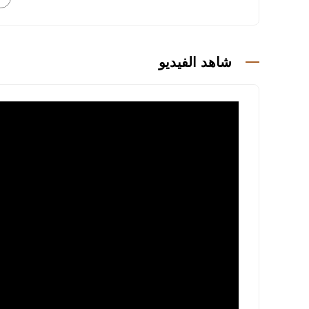
مفروشة بالكامل
أجهزة كهربائية من ماركة Siemens
نظام تدفئة أرضية بالماء
شاهد الفيديو
تكييف لتبريد وتدفئة الهواء
4 شرفات واسعة
4 حمامات
جاكوزي
مسبح إنفينيتي بإطلالة بانورامية
مسبح للأطفال
ساونا
موقف سيارات خارجي
أنظمة أمن ومراقبة
الإطلالة والموقع
توفر الفيلا إطلالة رائعة على البحر والطبيعة والمدينة
قريبة من جميع الخدمات، وهي مثالية لمن يرغب في حي
المسافات إلى المواقع الهامة: