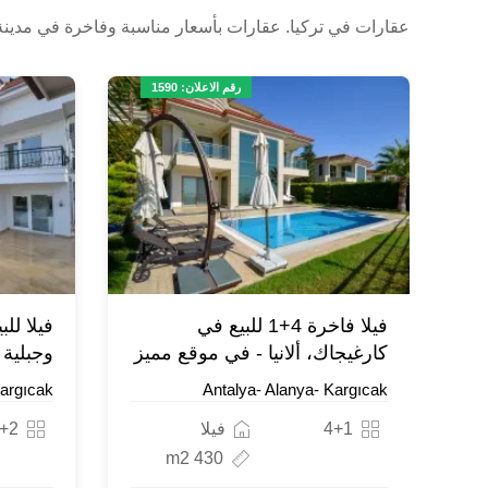
عقارات في تركيا. عقارات بأسعار مناسبة وفاخرة في مدينة أل
رقم الاعلان: 1590
فيلا فاخرة 4+1 للبيع في
فيلا للب
كارغيجاك، ألانيا - في موقع مميز
وجبلية
Kargıcak
Antalya- Alanya- Kargıcak
4+1
فيلا
+2
430 m2