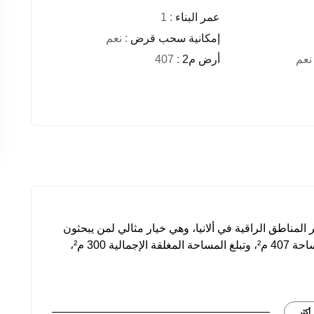
عمر البناء
: 1
إمكانية سحب قرض
: نعم
نعم
أرض م2
: 407
 المناطق الراقية في ألانيا، وهي خيار مثالي لمن يبحثون
عن أسلوب حياة مميز وخاص. تمتد الفيلا على أرض بمساحة 407 م²، وتبلغ المساحة المغلقة الإجمالية 300 م²،
أكثر