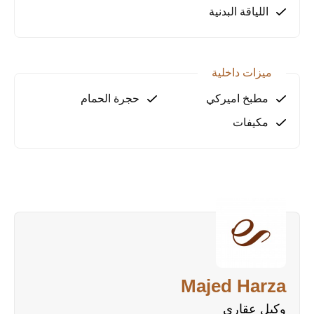
اللياقة البدنية
للأطفال، مما يجعلها مثالية للحياة العائلية.
للراغبين في السكن: بيئة معيشية مريحة وفاخرة بالقرب
من جميع الخدمات الأساسية.
ميزات داخلية
لماذا تختار هذه الشقة؟
مطبخ اميركي
حجرة الحمام
موقع استراتيجي: في قلب ألانيا، مع إطلالة تاريخية خلابة
مكيفات
فرصة استثمارية: قيمة عالية في سوق العقارات وعائد
استثماري مرتفع
مرافق متكاملة: من الترفيه إلى الصحة والاستجمام، كل
ما تحتاجه في مكان واحد
احجز موعدًا الآن لمعاينة العقار أو تواصل معنا لمزيد من
التفاصيل!
Majed Harza
وكيل عقاري