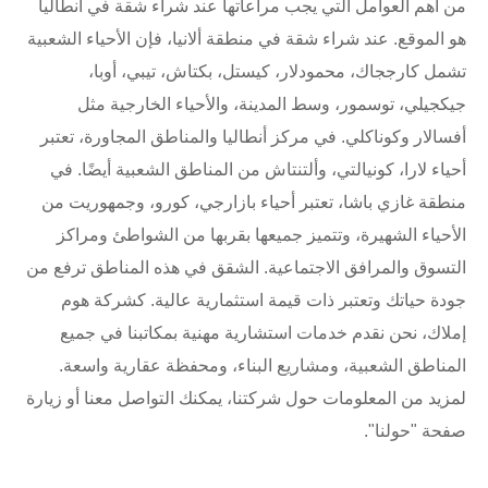
من أهم العوامل التي يجب مراعاتها عند شراء شقة في أنطاليا
هو الموقع. عند شراء شقة في منطقة ألانيا، فإن الأحياء الشعبية
تشمل كارججاك، محمودلار، كيستل، بكتاش، تيبي، أوبا،
جيكجيلي، توسمور، وسط المدينة، والأحياء الخارجية مثل
أفسالار وكوناكلي. في مركز أنطاليا والمناطق المجاورة، تعتبر
أحياء لارا، كونيالتي، وألتنتاش من المناطق الشعبية أيضًا. في
منطقة غازي باشا، تعتبر أحياء بازارجي، كورو، وجمهوريت من
الأحياء الشهيرة، وتتميز جميعها بقربها من الشواطئ ومراكز
التسوق والمرافق الاجتماعية. الشقق في هذه المناطق ترفع من
جودة حياتك وتعتبر ذات قيمة استثمارية عالية. كشركة هوم
إملاك، نحن نقدم خدمات استشارية مهنية بمكاتبنا في جميع
المناطق الشعبية، ومشاريع البناء، ومحفظة عقارية واسعة.
لمزيد من المعلومات حول شركتنا، يمكنك التواصل معنا أو زيارة
صفحة "حولنا".