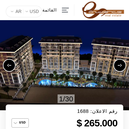
القائمة
AR
USD
1/30
رقم الاعلان: 1688
265.000 $