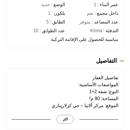
عمر البناء
: 1
الوضع
: جديد
داخل مجمع
: نعم
بلكون
: 1
عدد المصاعد
: متوفر
الطابق
: 5
التدفئة
: Klima
عدد الطوابق
: 10
مناسبة للحصول على الإقامة التركية
التفاصيل
تفاصيل العقار
المواصفات الأساسية:
النوع: شقة 2+1
المساحة: 90 م²
الموقع: مركز ألانيا – حي كزلارپناري
الإطلالة: إطلالة بانورامية على قلعة ألانيا
التدفئة: مكيف هواء متوفر
أكثر