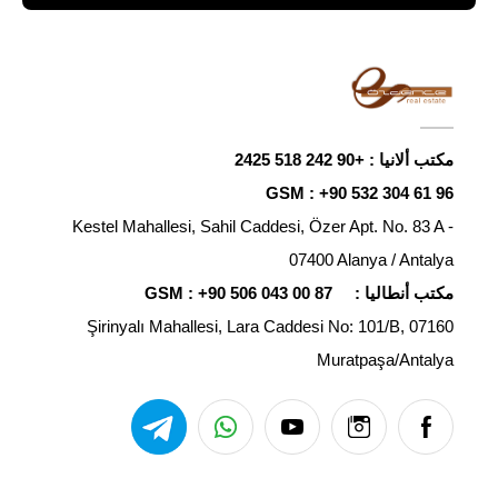
مكتب ألانيا :
+90 242 518 2425
GSM :
+90 532 304 61 96
Kestel Mahallesi, Sahil Caddesi, Özer Apt. No. 83 A -
07400 Alanya / Antalya
مكتب أنطاليا :
+90 506 043 00 87
GSM :
Şirinyalı Mahallesi, Lara Caddesi No: 101/B, 07160
Muratpaşa/Antalya