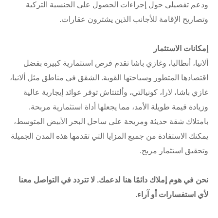
ودعم تفصيلي حول إجراءات الحصول على الجنسية التركية
وتصاريح الإقامة للأجانب الذين يشترون عقارات.
إمكانات الاستثمار
ألانيا، أنطاليا، وغازي باشا تقدم فرص استثمارية كبيرة بفضل
اقتصادها المتطور وسياحتها القوية. الشقق في مناطق مثل ألانيا،
غازي باشا، لارا، كونيالتي، وألتنتاش توفر عوائد إيجارية عالية
وزيادة قيمة طويلة الأمد، مما يجعلها أداة استثمارية مربحة.
بامتلاك شقة حديثة ومريحة على ساحل البحر الأبيض المتوسط،
يمكنك الاستفادة من جميع المزايا التي تقدمها هذه المدن الجميلة
وتحقيق استثمار مربح.
نحن في هوم إملاك دائمًا هنا لدعمك. لا تتردد في التواصل معنا
لأي استفسارات أو آراء.