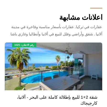
احصل على معلومات الآن!
لا تفوّت هذه الفرصة! للحصول على معلومات مفصلة
اعلانات مشابهة
حول هذه الشقة الدوبلكس المفروشة المعروضة للبيع في
جيكجيلي – ألانيا، ولترتيب زيارة ميدانية، تواصل معنا الآن.
عقارات في تركيا. عقارات بأسعار مناسبة وفاخرة في مدينة
اتصل بنا اليوم واقترب خطوة من أسلوب حياتك الجديد!
ألانيا . شقق وأراضي وفلل للبيع في ألانيا وأنطاليا وغازي باشا
رقم الاعلان: 1021
شقة 2+1 للبيع بإطلالة كاملة على البحر - ألانيا،
كارجيجاك