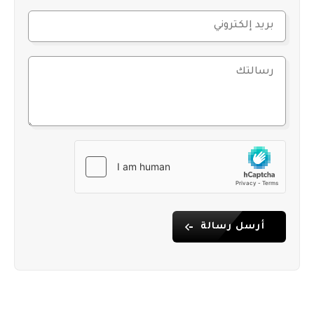
صالة لياقة بدنية
حمام تركي وساونا
ملعب تنس وملعب كرة قدم مصغر
منطقة شواء (باربكيو)
حراسة أمنية على مدار الساعة
منطقة ألعاب للأطفال ونادٍ صغير
صالة بولينغ، مقهى ومطعم
غرفة ألعاب
صالون تجميل
خدمة نقل مكوكية إلى البحر
لماذا هذه الشقة؟
موقع مركزي قريب من مراكز التسوق، والمؤسسات
أرسل رسالة
الصحية والتعليمية
حياة مريحة بمستوى منتجع سياحي بفضل المرافق
الاجتماعية المتكاملة
جاهزة للسكن بالأثاث الكامل
تقع في منطقة ذات قيمة استثمارية عالية