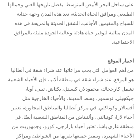
على ساحل البحر الأبيض المتوسط. بفضل تاريخها الغني وجمالها
الطبيعي ومرافق الحياة الحديثة، تعد هذه المدن وجهة جذابة
للسياح والمقيمين الأجانب. الشقق الحديثة والمريحة في هذه
المدن مثالية لتوفير حياة هادئة وعالية الجودة مليئة بالمرافق
الاجتماعية.
اختيار الموقع
من أهم العوامل التي يجب مراعاتها عند شراء شقة في أنطاليا
هو الموقع. عند شراء شقة في منطقة ألانيا، فإن الأحياء الشعبية
تشمل كارججاك، محمودلار، كيستل، بكتاش، تيبي، أوبا،
جيكجيلي، توسمور، وسط المدينة، والأحياء الخارجية مثل
أفسالار وكوناكلي. في مركز أنطاليا والمناطق المجاورة، تعتبر
أحياء لارا، كونيالتي، وألتنتاش من المناطق الشعبية أيضًا. في
منطقة غازي باشا، تعتبر أحياء بازارجي، كورو، وجمهوريت من
الأحياء الشهيرة، وتتميز جميعها بقربها من الشواطئ ومراكز