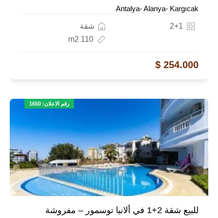
Antalya- Alanya- Kargıcak
2+1
شقة
110 m2
254.000 $
رقم الاعلان: 1650
للبيع شقة 2+1 في ألانيا توسمور – مفروشة