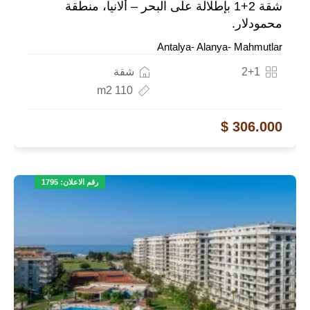
شقة 2+1 بإطلالة على البحر – ألانيا، منطقة
محمودلار.
Antalya- Alanya- Mahmutlar
2+1
شقة
110 m2
306.000 $
رقم الاعلان: 1795