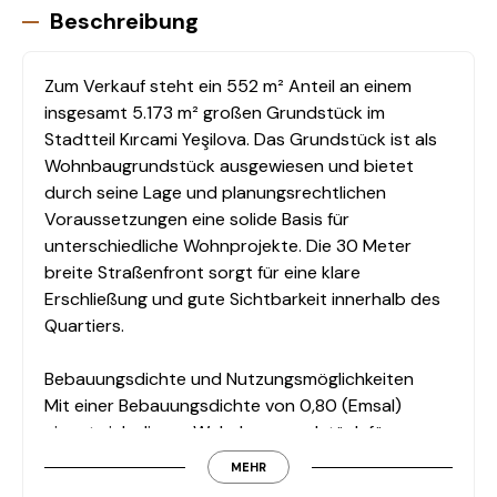
Beschreibung
Zum Verkauf steht ein 552 m² Anteil an einem
insgesamt 5.173 m² großen Grundstück im
Stadtteil Kırcami Yeşilova. Das Grundstück ist als
Wohnbaugrundstück ausgewiesen und bietet
durch seine Lage und planungsrechtlichen
Voraussetzungen eine solide Basis für
unterschiedliche Wohnprojekte. Die 30 Meter
breite Straßenfront sorgt für eine klare
Erschließung und gute Sichtbarkeit innerhalb des
Quartiers.
Bebauungsdichte und Nutzungsmöglichkeiten
Mit einer Bebauungsdichte von 0,80 (Emsal)
eignet sich dieses Wohnbaugrundstück für
Investoren und Projektentwickler, die Wert auf
MEHR
eine strukturierte und regelkonforme Planung