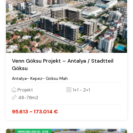
Venn Göksu Projekt – Antalya / Stadtteil
Göksu
Antalya- Kepez- Göksu Mah.
Projekt
1+1 - 2+1
48-78m2
95.613 ~ 173.014 €
IMMOBILIEN ID: 2118