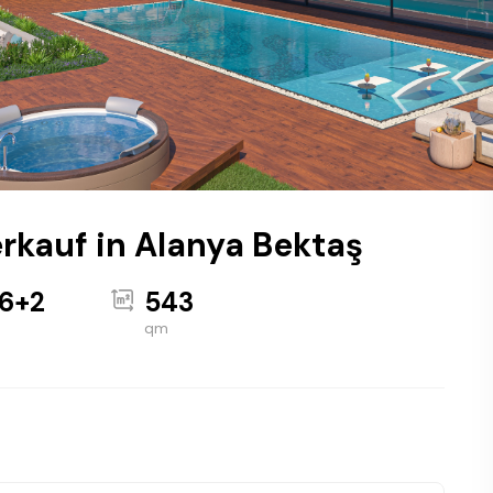
rkauf in Alanya Bektaş
 6+2
543
qm