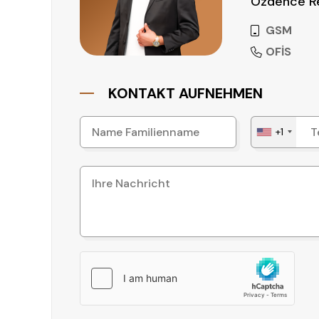
Özdence Re
GSM
OFİS
KONTAKT AUFNEHMEN
+1