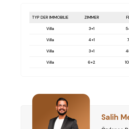
TYP DER IMMOBILIE
ZIMMER
F
Villa
3+1
5
Villa
4+1
7
Villa
3+1
4
Villa
6+2
1
Salih M