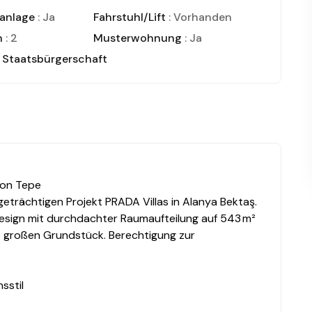
nanlage
: Ja
Fahrstuhl/Lift
: Vorhanden
n
: 2
Musterwohnung
: Ja
n Staatsbürgerschaft
von Tepe
igeträchtigen Projekt PRADA Villas in Alanya Bektaş.
Design mit durchdachter Raumaufteilung auf 543 m²
² großen Grundstück. Berechtigung zur
sstil