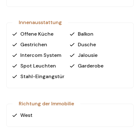
Warum diese Wohnungen wählen?
• Zentrale Lage: In der Nähe wichtiger
Innenausstattung
Verkehrswege und städtischer Einrichtungen
• Moderne Ausstattung: Komfortable Ausstattung
Offene Küche
Balkon
für ein sicheres und stilvolles Leben
Gestrichen
Dusche
• Nähe zum Meer: Nur wenige Minuten bis zum
Intercom System
Jalousie
Strand und den wichtigen Einrichtungen
• Investitionspotenzial: Perfekt für eine
Spot Leuchten
Garderobe
persönliche Nutzung oder als Mietobjekt
Stahl-Eingangstür
Verpassen Sie nicht diese Gelegenheit!
Kontaktieren Sie uns noch heute, um weitere
Informationen zu erhalten und einen
Richtung der Immobilie
Besichtigungstermin zu vereinbaren!
West