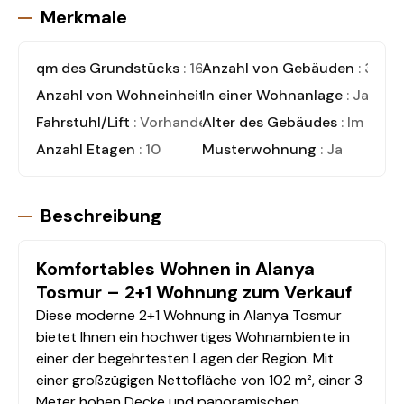
Merkmale
qm des Grundstücks
: 1678
Anzahl von Gebäuden
: 3
Anzahl von Wohneinheiten
In einer Wohnanlage
: 135
: Ja
Fahrstuhl/Lift
: Vorhanden
Alter des Gebäudes
: Im Bau
Anzahl Etagen
: 10
Musterwohnung
: Ja
Beschreibung
Komfortables Wohnen in Alanya
Tosmur – 2+1 Wohnung zum Verkauf
Diese moderne 2+1 Wohnung in Alanya Tosmur
bietet Ihnen ein hochwertiges Wohnambiente in
einer der begehrtesten Lagen der Region. Mit
einer großzügigen Nettofläche von 102 m², einer 3
Meter hohen Decke und panoramischen