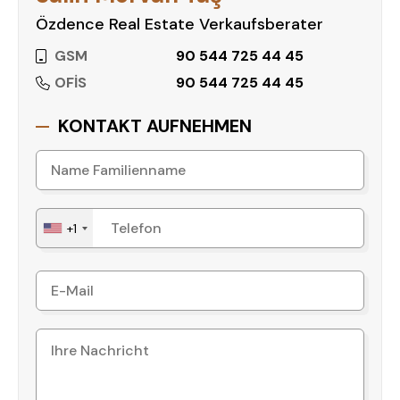
Hinweis:
Die Bilder zeigen eine Musterwohnung
und dienen zur Veranschaulichung.
Özdence Real Estate Verkaufsberater
GSM
90 544 725 44 45
OFİS
90 544 725 44 45
KONTAKT AUFNEHMEN
+1