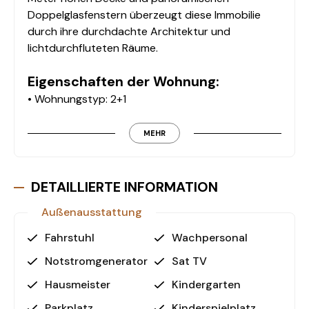
Doppelglasfenstern überzeugt diese Immobilie
durch ihre durchdachte Architektur und
lichtdurchfluteten Räume.
Eigenschaften der Wohnung:
• Wohnungstyp: 2+1
• Nettofläche: 102 m²
• Bodenbelag: Porselen-Seramikfliesen
MEHR
• Fenster: Panoramische Doppelverglasung
• Badezimmer: Duschkabine mit elektrischer
Fußbodenheizung
DETAILLIERTE INFORMATION
• Türen: Hochwertige Innentüren & sichere
Außenausstattung
Stahltür
Dank der funktionalen Raumaufteilung und
Fahrstuhl
Wachpersonal
hochwertigen Materialien genießen Sie hier ein
Notstromgenerator
Sat TV
harmonisches Wohngefühl – ideal für Eigennutzer
und Investoren gleichermaßen.
Hausmeister
Kindergarten
Parkplatz
Kinderspielplatz