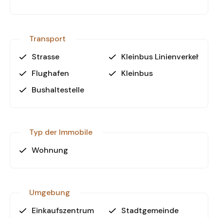
mit einer 50 % Anzahlung und einer zinslosen
Ratenzahlungsmöglichkeit bis zur
Schlüsselübergabe. Die Fertigstellung des
Transport
Jetzt Ihre Traumwohnung sichern!
Strasse
Kleinbus Linienverkehr
Nutzen Sie diese einmalige Gelegenheit, eine
Flughafen
Kleinbus
moderne 2+1 oder 4+1 Wohnung in Antalya zu
Bushaltestelle
erwerben. Kontaktieren Sie uns noch heute für
weitere Informationen oder eine Besichtigung!
Typ der Immobile
Wohnung
Umgebung
Einkaufszentrum
Stadtgemeinde