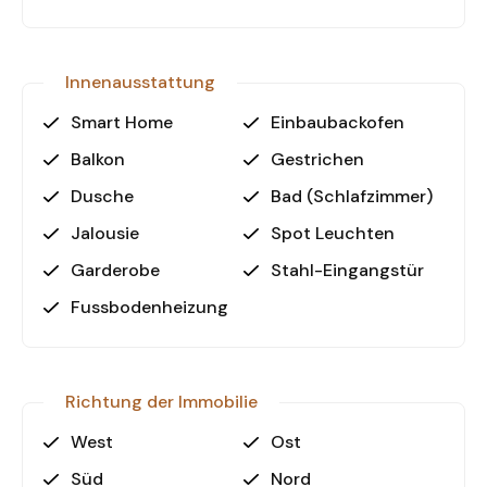
Inneneinrichtung
Sichere und moderne Wohnanlage
Innenausstattung
Neben der exklusiven Ausstattung der
Wohnungen bietet das Wohnprojekt zahlreiche
Smart Home
Einbaubackofen
Annehmlichkeiten für ein sorgenfreies Leben:
Balkon
Gestrichen
• Überdachter Parkplatz für sicheres Parken
• Ladestation für Elektrofahrzeuge für nachhaltige
Dusche
Bad (Schlafzimmer)
Mobilität
Jalousie
Spot Leuchten
• Zentrales Satellitensystem für besten TV-
Empfang
Garderobe
Stahl-Eingangstür
• Wasserreinigungssystem für sauberes
Fussbodenheizung
Trinkwasser
• Überwachungskameras & Passwortgesichertes
Eingangssystem für höchste Sicherheit
Richtung der Immobilie
Flexible Zahlungsoptionen &
West
Ost
Fertigstellungstermin
Süd
Nord
Profitieren Sie von flexiblen Zahlungsbedingungen