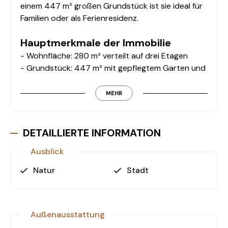
einem 447 m² großen Grundstück ist sie ideal für
Familien oder als Ferienresidenz.
Hauptmerkmale der Immobilie
- Wohnfläche: 280 m² verteilt auf drei Etagen
- Grundstück: 447 m² mit gepflegtem Garten und
ausgewachsenen Bäumen
- Zimmeraufteilung: 3 Schlafzimmer, 2 Wohnzimmer
MEHR
und 3 Badezimmer
- Außenbereiche: Eine großzügige Terrasse und
ein Balkon für entspannte Stunden im Freien
DETAILLIERTE INFORMATION
- Ausstattung: Komplett möbliert, hochwertig und
Ausblick
bezugsfertig
- Pool und Parkmöglichkeiten: Privater
Natur
Stadt
Schwimmbad, offener Parkplatz und geschlossene
Garage
Lage und Umgebung
Außenausstattung
Diese Villa überzeugt nicht nur durch ihre