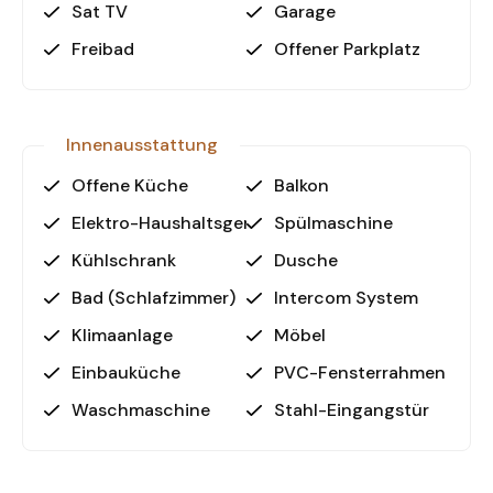
Sat TV
Garage
hochwertige Bauweise, sondern auch durch ihre
Freibad
Offener Parkplatz
hervorragende Lage:
- Nur 1 km zum Strand – genießen Sie das
Mittelmeer in unmittelbarer Nähe
- 400 m zu Einkaufsmöglichkeiten – tägliche
Innenausstattung
Besorgungen leicht gemacht
- 35 km zum Flughafen Alanya-Gazipasa –
Offene Küche
Balkon
perfekte Anbindung für Reisende
Elektro-Haushaltsgeräte
Spülmaschine
- 145 km zum Flughafen Antalya – ideal für
Kühlschrank
Dusche
internationale Verbindungen
Bad (Schlafzimmer)
Intercom System
Warum diese Villa?
Klimaanlage
Möbel
Die Immobilie bietet ein luxuriöses Wohngefühl
kombiniert mit einer ruhigen, aber zentralen Lage.
Einbauküche
PVC-Fensterrahmen
Der große Garten mit ausgewachsenen Bäumen
Waschmaschine
Stahl-Eingangstür
sorgt für Privatsphäre und eine entspannte
Atmosphäre. Der private Pool lädt zu
erfrischenden Momenten ein, während die