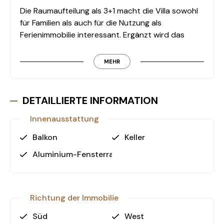
Die Raumaufteilung als 3+1 macht die Villa sowohl
für Familien als auch für die Nutzung als
Ferienimmobilie interessant. Ergänzt wird das
Wohnkonzept durch eine Veranda, einen Balkon
sowie eine Dachterrasse, die zusätzliche
MEHR
Aufenthaltsqualität im Freien schaffen.
DETAILLIERTE INFORMATION
Ausstattung & Highlights
Innenausstattung
Die Immobilie verfügt über folgende
Ausstattungsmerkmale:
Balkon
Keller
Aluminium-Fensterrahmen
• Freistehende Steinvilla (3+1)
• 230 m² Wohnfläche
• 630 m² Grundstück
• 2 Badezimmer + 1 WC
Richtung der Immobilie
• 1 Balkon
• 1 Dachterrasse
Süd
West