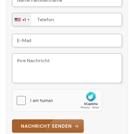
Außenparkplatz auf dem Grundstück.
+1
Lage & Entfernungen
Die Villa befindet sich in Gazipaşa / Ekmel und
bietet eine gute Erreichbarkeit wichtiger Punkte:
• Strand: 1,5 km
• Flughafen Gazipaşa: 2,7 km
• Hauptstraße: 600 m
Diese Entfernungen machen die Immobilie
besonders interessant für Käufer, die eine ruhige
Wohnlage suchen, aber gleichzeitig eine schnelle
Anbindung an Infrastruktur und Verkehr
bevorzugen.
NACHRICHT SENDEN