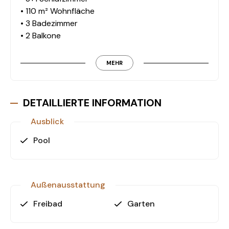
• 110 m² Wohnfläche
• 3 Badezimmer
• 2 Balkone
• Privater Pool
• Privater Garten
MEHR
• Privater Parkplatz
• Insgesamt 8 Villen
• In unmittelbarer Nähe zum Meer
DETAILLIERTE INFORMATION
Lage und Wohnkomfort
Ausblick
Belek zählt zu den dynamischsten Wohngebieten
Pool
der Region Antalya. Die Lage der Rimon Villas
ermöglicht schnellen Zugang zum Alltag, zu lokalen
Einrichtungen und zur Küste. Die funktionale
Raumaufteilung und die privaten Außenflächen
Außenausstattung
bieten einen komfortablen Wohnstandard für
Freibad
Garten
Familien und Nutzer, die Wert auf Privatsphäre
legen.