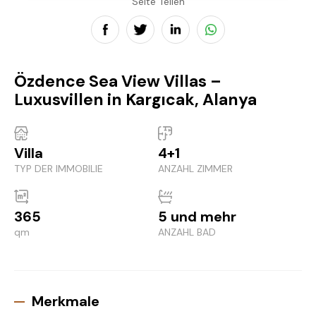
Seite Teilen
Özdence Sea View Villas –
Luxusvillen in Kargıcak, Alanya
Villa
4+1
TYP DER IMMOBILIE
ANZAHL ZIMMER
365
5 und mehr
qm
ANZAHL BAD
Merkmale