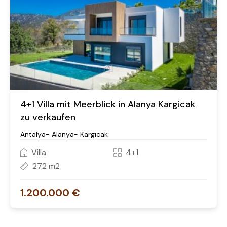
Sea View Villas! Nehmen Sie noch heute Kontakt
mit uns auf, um Ihre Villa zu reservieren und von
flexiblen Zahlungsoptionen sowie
wettbewerbsfähigen Vorverkaufspreisen zu
profitieren. Ihr Traumhaus in Alanya ist nur einen
Schritt entfernt!
4+1 Villa mit Meerblick in Alanya Kargicak
zu verkaufen
Antalya- Alanya- Kargıcak
Villa
4+1
272 m2
1.200.000 €