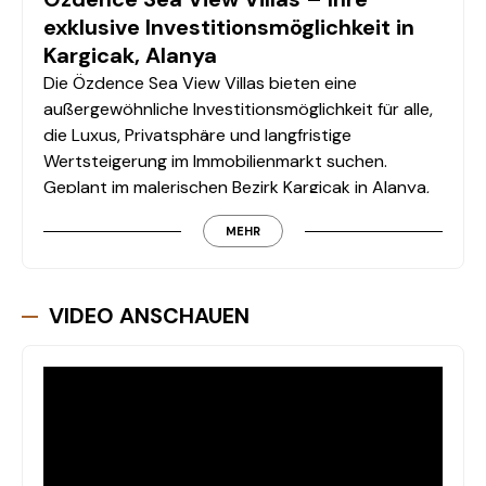
exklusive Investitionsmöglichkeit in
Kargicak, Alanya
Die Özdence Sea View Villas bieten eine
außergewöhnliche Investitionsmöglichkeit für alle,
die Luxus, Privatsphäre und langfristige
Wertsteigerung im Immobilienmarkt suchen.
Geplant im malerischen Bezirk Kargicak in Alanya,
entstehen 12 exklusive Villen, die atemberaubende
MEHR
Ausblicke auf das Meer, die Natur und die Stadt
bieten. Die elegante Architektur wird mit
praktischer Funktionalität kombiniert. Auf einer
VIDEO ANSCHAUEN
Gesamtfläche von 6.432,34 m² verfügt jede Villa
über einen privaten Pool, eine Garage und einen
Garten – für unabhängiges Wohnen ohne
Gemeinschaftsflächen. Zudem sind diese Villen für
den Erwerb der Türkischen Staatsbürgerschaft
qualifiziert und bieten flexible Zahlungspläne.