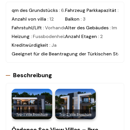
qm des Grundstücks
: 6.432,34
Fahrzeug Parkkapazität
: 2
Anzahl von villa
: 12
Balkon
: 3
Fahrstuhl/Lift
: Vorhanden
Alter des Gebäudes
: Im Bau
Heizung
: Fussbodenheizung
Anzahl Etagen
: 2
Kreditwürdigkeit
: Ja
Geeignet für die Beantragung der Türkischen Staats
Beschreibung
Typ-1 Villa Broschüre
Typ-2 Villa Broschüre
Özdence Sea View Villas – Ihre