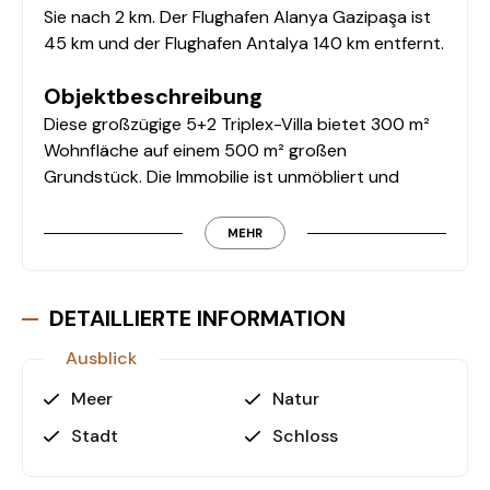
Sie nach 2 km. Der Flughafen Alanya Gazipaşa ist
45 km und der Flughafen Antalya 140 km entfernt.
Objektbeschreibung
Diese großzügige 5+2 Triplex-Villa bietet 300 m²
Wohnfläche auf einem 500 m² großen
Grundstück. Die Immobilie ist unmöbliert und
eignet sich ideal für Käufer, die ihr Zuhause nach
eigenen Vorstellungen gestalten möchten.
MEHR
Ausstattung:
• 4 Badezimmer
DETAILLIERTE INFORMATION
• 2 Whirlpools
Ausblick
• 3 Balkone
• Pool
Meer
Natur
• Garten
Stadt
Schloss
• Geschlossene Garage