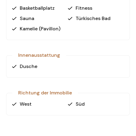
Entspannung
Basketballplatz
Fitness
- Kinderspielzimmer & Kinderspielplatz:
Sauna
Türkisches Bad
Familienfreundliche Ausstattung für Kinder
- Sportmöglichkeiten: Ein Tennisplatz und ein
Kamelie (Pavillon)
Basketballplatz stehen Ihnen zur Verfügung
- Parkplatz & Aufzug: Für mehr Komfort und
Mobilität
Innenausstattung
- Generator & Überwachungskamera: Für Ihre
Sicherheit und Stromversorgung
Dusche
Lage und Umgebung
Die Immobilie befindet sich nur 2 km vom Meer
Richtung der Immobilie
entfernt und bietet eine ruhige, dennoch gut
angebundene Wohnlage. Der Flughafen Alanya
West
Süd
Gazipaşa ist in nur 24 km erreichbar, während der
internationale Flughafen Antalya 127 km entfernt
liegt.
Zusätzlich bietet die Umgebung von Kargicak alles,