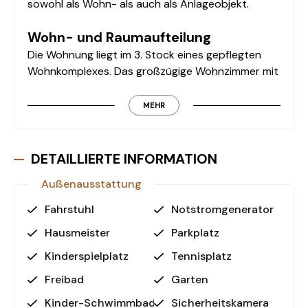
sowohl als Wohn- als auch als Anlageobjekt.
Wohn- und Raumaufteilung
Die Wohnung liegt im 3. Stock eines gepflegten
Wohnkomplexes. Das großzügige Wohnzimmer mit
offener Küche bietet ausreichend Platz für ein
modernes Wohngefühl. Das Badezimmer ist mit
MEHR
einer Fußbodenheizung ausgestattet und sorgt
für zusätzlichen Komfort, während der Balkon den
idealen Ort bietet, um die Umgebung zu genießen.
DETAILLIERTE INFORMATION
Außenausstattung
Ausstattung und Annehmlichkeiten
Der Wohnkomplex ist mit zahlreichen
Fahrstuhl
Notstromgenerator
Gemeinschaftseinrichtungen ausgestattet, die
Hausmeister
Parkplatz
keine Wünsche offenlassen:
- Pool: Für entspannte Stunden an heißen
Kinderspielplatz
Tennisplatz
Sommertagen
Freibad
Garten
- Fitnessstudio: Bleiben Sie aktiv und fit
Kinder-Schwimmbad
Sicherheitskamera
- Sauna & Hamam: Perfekt für Ihre Erholung und