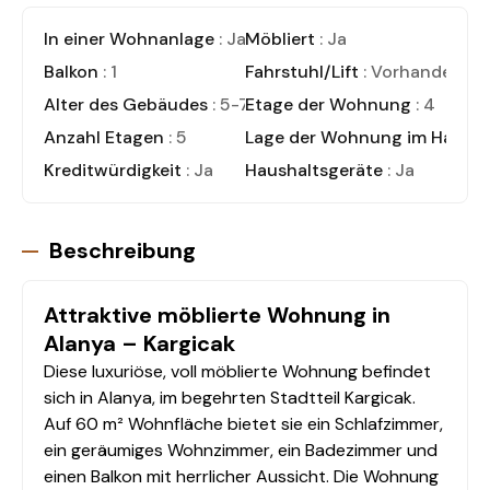
In einer Wohnanlage
: Ja
Möbliert
: Ja
Balkon
: 1
Fahrstuhl/Lift
: Vorhanden
Alter des Gebäudes
: 5-7 Jahre
Etage der Wohnung
: 4
Anzahl Etagen
: 5
Lage der Wohnung im Haus
:
Kreditwürdigkeit
: Ja
Haushaltsgeräte
: Ja
Beschreibung
Attraktive möblierte Wohnung in
Alanya – Kargicak
Diese luxuriöse, voll möblierte Wohnung befindet
sich in Alanya, im begehrten Stadtteil Kargicak.
Auf 60 m² Wohnfläche bietet sie ein Schlafzimmer,
ein geräumiges Wohnzimmer, ein Badezimmer und
einen Balkon mit herrlicher Aussicht. Die Wohnung