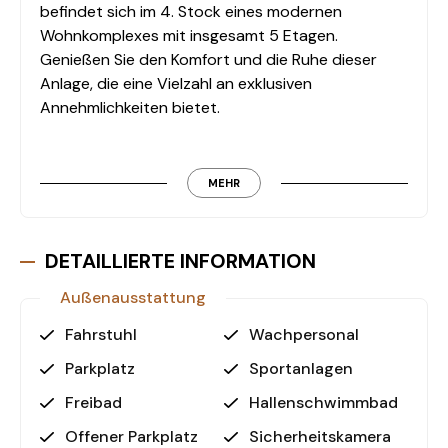
befindet sich im 4. Stock eines modernen
Wohnkomplexes mit insgesamt 5 Etagen.
Genießen Sie den Komfort und die Ruhe dieser
Anlage, die eine Vielzahl an exklusiven
Annehmlichkeiten bietet.
Ausstattung
Die Wohnanlage bietet alles, was das Herz
MEHR
begehrt. Tauchen Sie ein in den Außen- und
Innenpool, genießen Sie die Wasserrutschen im
Aqua Park, entspannen Sie im traditionellen
DETAILLIERTE INFORMATION
Türkischen Bad (Hamam) oder in der Sauna. Für
Außenausstattung
sportliche Aktivitäten stehen ein Fitnesscenter,
Fußball- und Basketballplätze, ein Tennisplatz
Fahrstuhl
Wachpersonal
sowie ein Billardtisch und Tischtennis zur
Parkplatz
Sportanlagen
Verfügung. Ein Massageraum lädt nach dem
Training zum Entspannen ein.
Freibad
Hallenschwimmbad
Offener Parkplatz
Sicherheitskamera
Für die Unterhaltung gibt es ein eigenes Kino und