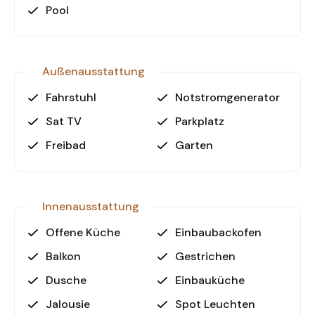
Pool
Warum diese Immobilie?
Erschwingliche 1-Zimmer-Wohnungen in Konyaaltı
Außenausstattung
werden immer seltener. Diese Immobilie bietet eine
solide Ausstattung, eine moderne Wohnanlage
Fahrstuhl
Notstromgenerator
und ein attraktives Preis-Leistungs-Verhältnis. Die
Sat TV
Parkplatz
Lage sorgt für langfristige Wertsteigerung und
gute Vermietungschancen.
Freibad
Garten
Verpassen Sie diese Gelegenheit nicht.
Innenausstattung
Kontaktieren Sie uns noch heute für weitere
Informationen oder zur Vereinbarung eines
Offene Küche
Einbaubackofen
Besichtigungstermins.
Balkon
Gestrichen
Dusche
Einbauküche
Jalousie
Spot Leuchten