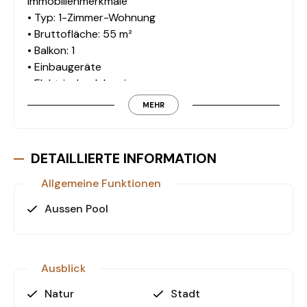
Immobilienmerkmale
• Typ: 1-Zimmer-Wohnung
• Bruttofläche: 55 m²
• Balkon: 1
• Einbaugeräte
• Elektrische Jalousien
• Pool
MEHR
• Parkplatz im Freien
• 2 Häuserblocks
• Generator
DETAILLIERTE INFORMATION
Allgemeine Funktionen
Besondere Vorteile
Aussen Pool
• Günstiger Kaufpreis in gefragter Lage
• Moderne Wohnanlage mit Pool
• Funktionale Ausstattung mit Einbaugeräten und
elektrischen Jalousien
Ausblick
• Ideal für Eigennutzung oder Kapitalanlage
Natur
Stadt
• Gute Infrastruktur und Anbindung