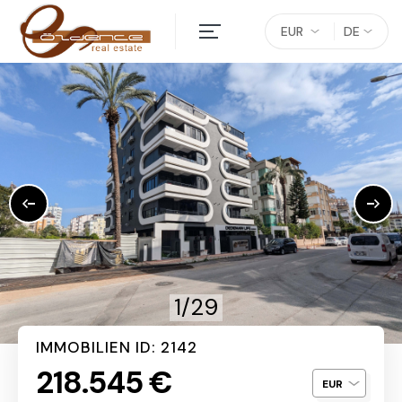
EUR
DE
1/29
IMMOBILIEN ID: 2142
218.545 €