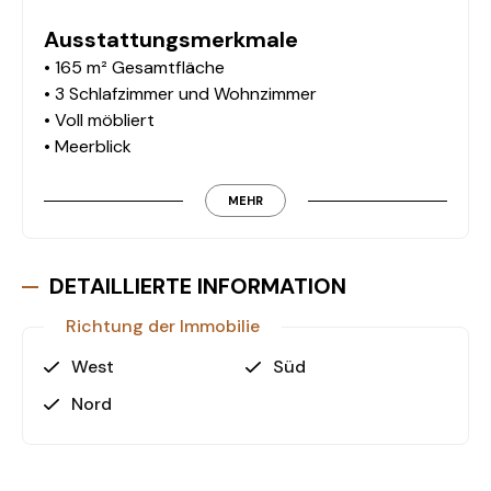
Ausstattungsmerkmale
• 165 m² Gesamtfläche
• 3 Schlafzimmer und Wohnzimmer
• Voll möbliert
• Meerblick
• 2 Badezimmer
• 1 Gäste-WC
MEHR
• 3 Balkone
Wohnanlage
DETAILLIERTE INFORMATION
• Außenpool
Richtung der Immobilie
• Parkplatz
• Hausverwaltung vor Ort
West
Süd
• Gepflegte Gemeinschaftsflächen
Nord
Lage
• 3,5 km zum Meer