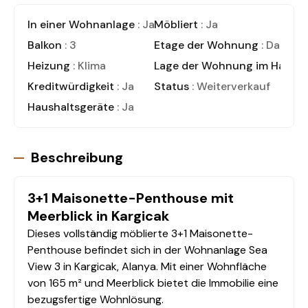
In einer Wohnanlage
: Ja
Möbliert
: Ja
Balkon
: 3
Etage der Wohnung
: Dachet
Heizung
: Klima
Lage der Wohnung im Haus
: 
Kreditwürdigkeit
: Ja
Status
: Weiterverkauf
Haushaltsgeräte
: Ja
Beschreibung
3+1 Maisonette-Penthouse mit
Meerblick in Kargicak
Dieses vollständig möblierte 3+1 Maisonette-
Penthouse befindet sich in der Wohnanlage Sea
View 3 in Kargicak, Alanya. Mit einer Wohnfläche
von 165 m² und Meerblick bietet die Immobilie eine
bezugsfertige Wohnlösung.