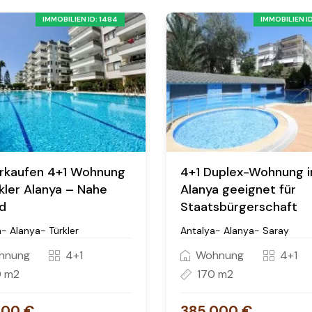
IMMOBILIEN ID: 1484
IMMOBILIEN ID
rkaufen 4+1 Wohnung
4+1 Duplex-Wohnung i
rkler Alanya – Nahe
Alanya geeignet für
d
Staatsbürgerschaft
- Alanya- Türkler
Antalya- Alanya- Saray
hnung
4+1
Wohnung
4+1
0 m2
170 m2
000 €
385.000 €