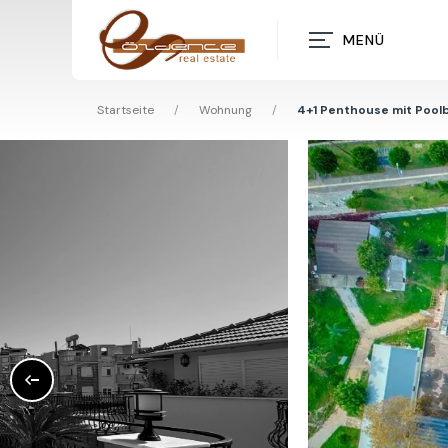
MENÜ
Startseite
/
Wohnung
/
4+1 Penthouse mit Poolb