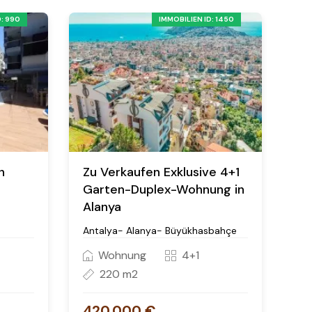
: 990
IMMOBILIEN ID: 1450
n
Zu Verkaufen Exklusive 4+1
Garten-Duplex-Wohnung in
Alanya
Antalya- Alanya- Büyükhasbahçe
Wohnung
4+1
220 m2
420.000 €