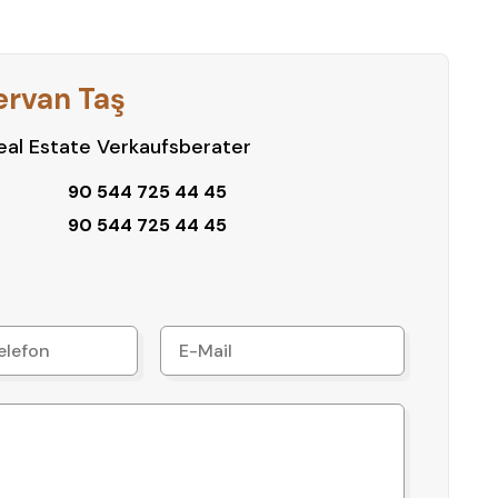
ervan Taş
 mit erstklassiger Lage und ist ideal für alle, die
al Estate Verkaufsberater
ge in Alanya suchen.
90 544 725 44 45
90 544 725 44 45