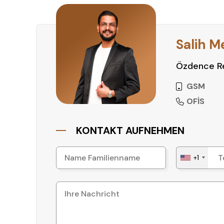
• Bushaltestelle: 140 m
• Markt: 100 m
• Restaurant: 50 m
• Flughafen Alanya-Gazipaşa: 37 km
Salih M
Diese Immobilie kombiniert modernen Wohnkomfort
Özdence Re
ein hochwertiges Zuhause oder eine Kapitalanla
GSM
Jetzt besichtigen
OFİS
Lassen Sie sich diese Chance nicht entgehen!
KONTAKT AUFNEHMEN
+1