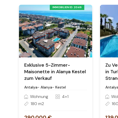
IMMOBILIEN ID: 2046
Exklusive 5-Zimmer-
Zu Ve
Maisonette in Alanya Kestel
in Tu
zum Verkauf
Stran
Antalya- Alanya- Kestel
Antalya
Wohnung
4+1
Wo
180 m2
16
290.000 €
139.