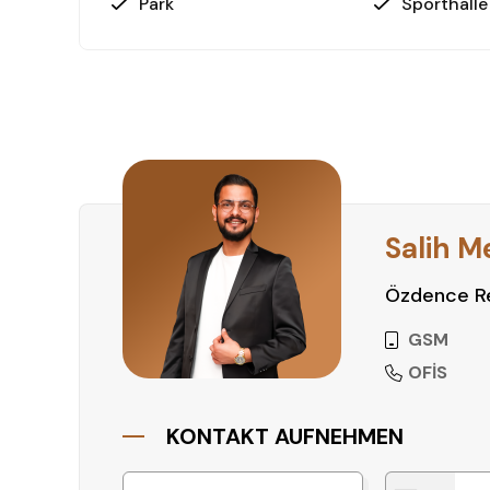
Park
Sporthalle
Salih M
Özdence Re
GSM
OFİS
KONTAKT AUFNEHMEN