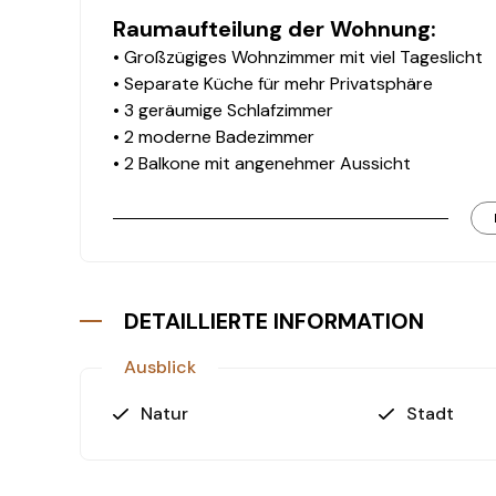
Raumaufteilung der Wohnung:
• Großzügiges Wohnzimmer mit viel Tageslicht
• Separate Küche für mehr Privatsphäre
• 3 geräumige Schlafzimmer
• 2 moderne Badezimmer
• 2 Balkone mit angenehmer Aussicht
Besondere Merkmale der Anlage:
• Außenpool
• Fitnessraum
• Sauna und Dampfbad
DETAILLIERTE INFORMATION
• Kinderspielplatz
• Offener Parkplatz
Ausblick
• Basketballplatz
• Volleyball- und Fußballplatz
Natur
Stadt
• Kamelie für entspannte Stunden im Freien
• Generator
• Standortverantwortlicher vor Ort