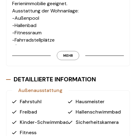
Ferienimmobilie geeignet.
Ausstattung der Wohnanlage:
-Außenpool
-Hallenbad
-Fitnessraum
-Fahrradstellplätze
-Überwachungskameras
-Aufzug
MEHR
-Sicherheitsdienst
Lage und Umgebung:
DETAILLIERTE INFORMATION
Diese Immobilie punktet mit einer
Außenausstattung
ausgezeichneten Lage:
-Entfernung zum Meer: Nur 300 m – genießen Sie
Fahrstuhl
Hausmeister
die Strandnähe und das mediterrane Klima.
Freibad
Hallenschwimmbad
-Krankenhaus: 850 m
-Einkaufszentrum: 1,4 km
Kinder-Schwimmbad
Sicherheitskamera
-Stadtzentrum von Alanya: 3 km
Fitness
-Flughafen Gazipaşa: 37 km