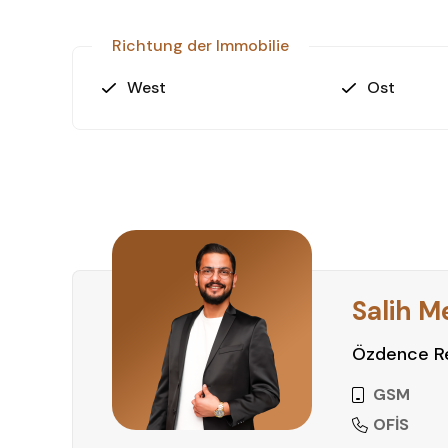
Richtung der Immobilie
West
Ost
Salih M
Özdence Re
GSM
OFİS