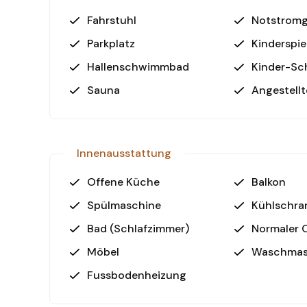
• Meer: 400m
Fahrstuhl
Notstromg
• Flughafen Alanya Gazipaşa: 29km
• Flughafen Antalya: 123km
Parkplatz
Kinderspie
Genießen Sie den Poolblick sowie einen teilweis
Hallenschwimmbad
Kinder-S
Jetzt Besichtigung vereinbaren!
Sauna
Angestellt
Diese 2+1 Wohnung in Alanya Mahmutlar ist ein i
Sichern Sie sich Ihre Traumimmobilie noch heute
oder eine Besichtigung!
Innenausstattung
Offene Küche
Balkon
Spülmaschine
Kühlschra
Bad (Schlafzimmer)
Normaler 
Möbel
Waschmas
Fussbodenheizung