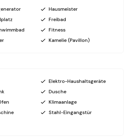
enerator
Hausmeister
lplatz
Freibad
en Meerblick direkt von Ihrem Balkon aus!
chwimmbad
Fitness
er
Kamelie (Pavillon)
deales Zuhause oder eine wertvolle Investition.
 – kontaktieren Sie uns für weitere Informationen
Elektro-Haushaltsgeräte
nk
Dusche
Ofen
Klimaanlage
chine
Stahl-Eingangstür