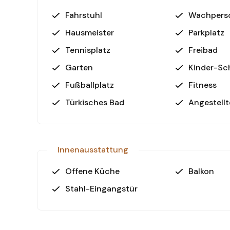
Fahrstuhl
Wachpers
Ihr neues Zuhause wartet – Jetzt b
Nutzen Sie die Gelegenheit und sichern Sie sich
Hausmeister
Parkplatz
Regionen Alanyas. Kontaktieren Sie uns noch he
Tennisplatz
Freibad
Besichtigung!
Garten
Kinder-S
Fußballplatz
Fitness
Türkisches Bad
Angestellt
Innenausstattung
Offene Küche
Balkon
Stahl-Eingangstür