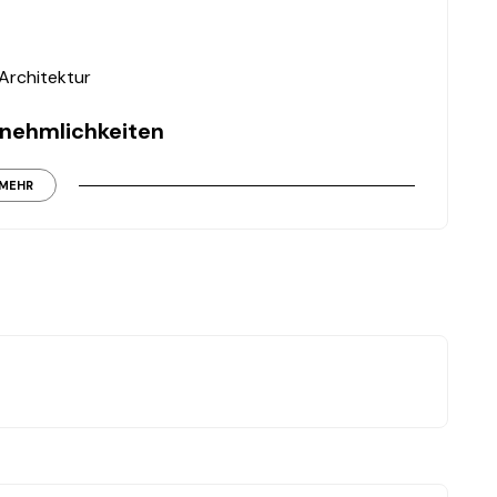
Architektur
nnehmlichkeiten
 Sporteinrichtungen für ein komfortables Wohnen:
MEHR
, Futsal-Bereich & Fitnessstudio
iter, Lobby
enden Lage: