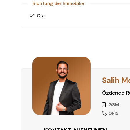
Richtung der Immobilie
Ost
Salih M
Özdence Re
GSM
OFİS