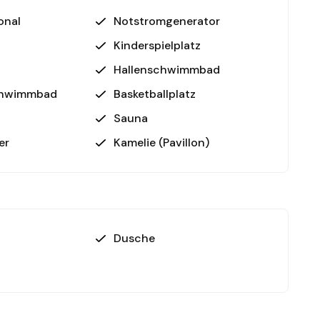
onal
Notstromgenerator
esichtigen!
 diese attraktive Wohnung in einer der beliebtesten
Kinderspielplatz
ute für weitere Informationen oder eine
Hallenschwimmbad
chwimmbad
Basketballplatz
Sauna
er
Kamelie (Pavillon)
Dusche