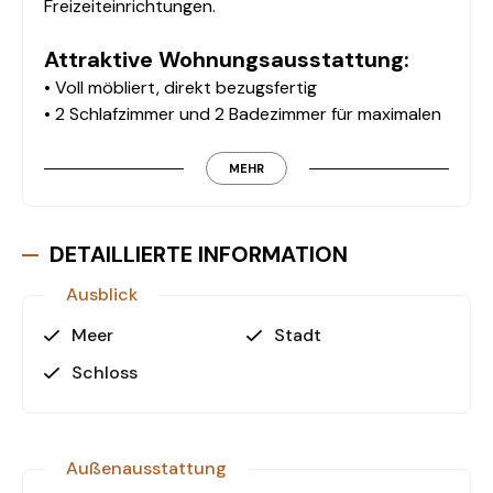
Freizeiteinrichtungen.
Attraktive Wohnungsausstattung:
• Voll möbliert, direkt bezugsfertig
• 2 Schlafzimmer und 2 Badezimmer für maximalen
Komfort
• Großzügiger Wohnbereich
MEHR
• 1 Balkon und 1 Terrasse für erholsame Stunden im
Freien
DETAILLIERTE INFORMATION
Exklusive
Ausblick
Gemeinschaftseinrichtungen:
• Innen- und Außenpool für ganzjährigen
Meer
Stadt
Badespaß
Schloss
• Türkisches Bad, Sauna und Dampfbad zur
Entspannung
• Fitnessraum und Massageraum für Gesundheit
und Wellness
Außenausstattung
• Kinderspielplatz für Familien