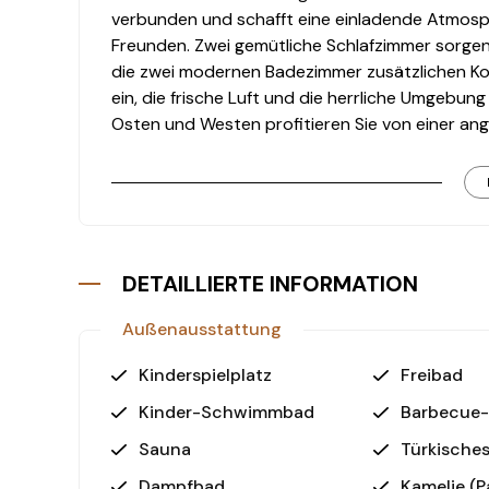
verbunden und schafft eine einladende Atmosp
Freunden. Zwei gemütliche Schlafzimmer sorge
die zwei modernen Badezimmer zusätzlichen Ko
ein, die frische Luft und die herrliche Umgebu
Osten und Westen profitieren Sie von einer a
ganzen Tag über verschiedene Lichtspiele.
Highlights der Ausstattung
- Komplett möbliert: Die Wohnung ist bezugsfe
Wohlfühlambiente.
DETAILLIERTE INFORMATION
- Außenpool und Aquapark: Perfekte Möglichke
Sommertagen.
Außenausstattung
- Innenpool, Fitnessstudio und Sauna: Für Ihre
Annehmlichkeiten das ganze Jahr über zur Verf
Kinderspielplatz
Freibad
- Kinderspielplatz und Kinderbecken: Eine famil
Kinder-Schwimmbad
Barbecue-
auf ihre Kosten kommen.
- Grillplatz: Genießen Sie gesellige Abende mit 
Sauna
Türkische
Dampfbad
Kamelie (P