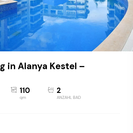
 in Alanya Kestel –
110
2
qm
ANZAHL BAD