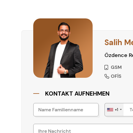
Zögern Sie nicht – vereinbaren Sie noch heute 
Zuhause in Alanya Kestel!
Salih M
Özdence Re
GSM
OFİS
KONTAKT AUFNEHMEN
+1