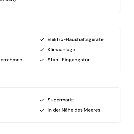
nnehmlichkeiten:
Elektro-Haushaltsgeräte
Klimaanlage
terrahmen
Stahl-Eingangstür
hbar
n Geschäfte in der Nähe
nreise für internationalen Komfort
ndung für Langstreckenreisen
Supermarkt
ge, sondern auch eine umfassende Ausstattung, die
mizil, Kapitalanlage oder dauerhaftes Zuhause –
In der Nähe des Meeres