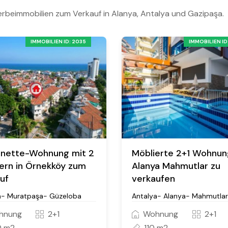
rbeimmobilien zum Verkauf in Alanya, Antalya und Gazipaşa.
IMMOBILIEN ID: 2035
IMMOBILIEN ID
onette-Wohnung mit 2
Möblierte 2+1 Wohnun
rn in Örnekköy zum
Alanya Mahmutlar zu
uf
verkaufen
a- Muratpaşa- Güzeloba
Antalya- Alanya- Mahmutlar
hnung
2+1
Wohnung
2+1
0 m2
110 m2