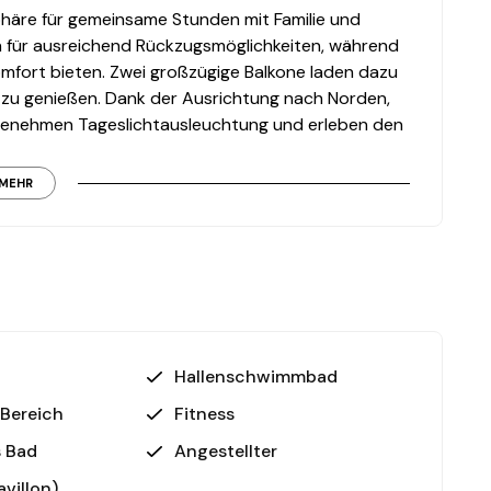
häre für gemeinsame Stunden mit Familie und
n für ausreichend Rückzugsmöglichkeiten, während
mfort bieten. Zwei großzügige Balkone laden dazu
ng zu genießen. Dank der Ausrichtung nach Norden,
ngenehmen Tageslichtausleuchtung und erleben den
MEHR
rtig und bietet Ihnen vom ersten Moment an ein
iten zur Abkühlung und zum Vergnügen an heißen
 Gesundheit und Erholung stehen Ihnen diese
ügung.
Hallenschwimmbad
ienfreundliche Umgebung, in der auch die Kleinsten
Bereich
Fitness
Familie und Freunden unter freiem Himmel.
s Bad
Angestellter
avillon)