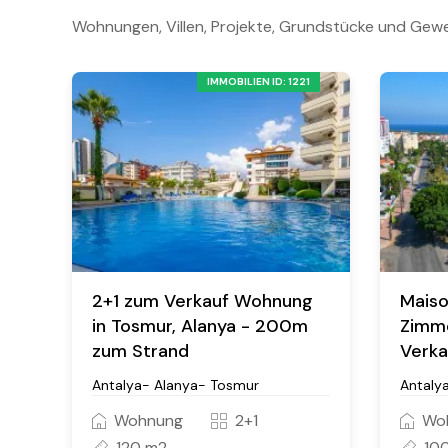
Wohnungen, Villen, Projekte, Grundstücke und Gewe
IMMOBILIEN ID: 1221
2+1 zum Verkauf Wohnung
Mais
in Tosmur, Alanya - 200m
Zimme
zum Strand
Verka
Antalya- Alanya- Tosmur
Antaly
Wohnung
2+1
Wo
120 m2
10